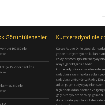
ok Görüntülenenler
Kurtceradyodinle.
yo Hevi 107.8 Dinle
Kürtçe Radyo Dinle sitesi dünyada
Views
yapan kürtçe radyoları kullanıcıla
kolay erişmesi için internet yayınlar
araya getirildiği bir sitedir.
 Nuçe TV Zindi Canlı İzle
kurtceradyodinle.com sitesinde ye
Views
radyoların yayın hakları adları ge
radyolara aittir. Kürtçe Radyo Dinle
adları geçen radyo yayınları üzeri
la Fm 87.5 Dinle
hiçbir hak iddaa edemez ve içeriği
Views
geçen radyolardan talep gelmesi
durumunda yayınlarını listesinden
le FM