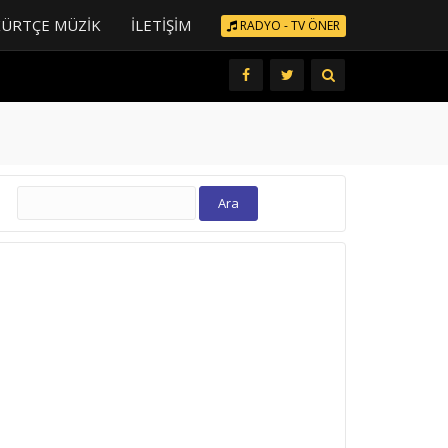
KÜRTÇE MÜZIK
İLETIŞIM
RADYO - TV ÖNER
Arama: