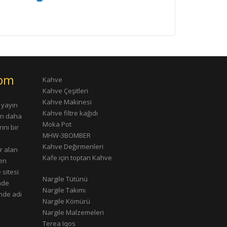
com
Kahve
Kahve Çeşitleri
Kahve Makinesi
 yayın
Kahve filtre kağıdı
rın daha
Moka Pot
ını bir
MHW-3BOMBER
Kahve Değirmenleri
r alan
Kafe için toptan Kahve
çen
 sitesi
Nargile Tütünü
nde
Nargile Takımı
nde adı
Nargile Kömürü
Nargile Malzemeleri
Terea Iqos