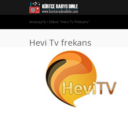
Anasayfa
\
Etiket "Hevi Tv frekans"
Hevi Tv frekans