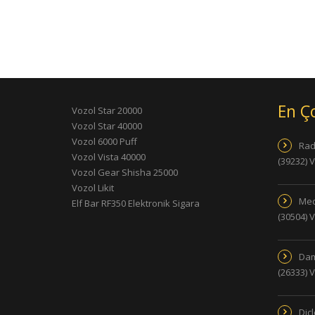
En Ç
Vozol Star 20000
Vozol Star 40000
Vozol 6000 Puff
Rad
Vozol Vista 40000
(39232) 
Vozol Gear Shisha 25000
Vozol Likit
Med
Elf Bar RF350 Elektronik Sigara
(30504) 
Dam
(26333) 
Dic