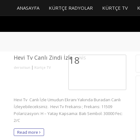
ANASAYFA
KÜRTÇE RADYOLAR
KÜRTÇE TV
Hevi Tv Canlı Zindi İzle
18
NIS
|
dersolsun
Kürtçe TV
Hevi Tv Canlı İzle Umudun Ekranı Yakında Buradan Canlı
İzleyebileceksiniz. Hevi Tv Frekansı ; Frekans: 11509
Polarizasyon: H – Yatay Kapsama: Batı Sembol: 30000 Fec:
2/C
Read more