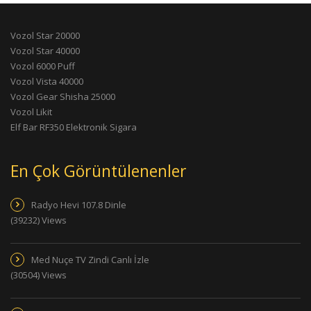
Vozol Star 20000
Vozol Star 40000
Vozol 6000 Puff
Vozol Vista 40000
Vozol Gear Shisha 25000
Vozol Likit
Elf Bar RF350 Elektronik Sigara
En Çok Görüntülenenler
Radyo Hevi 107.8 Dinle
(39232) Views
Med Nuçe TV Zindi Canlı İzle
(30504) Views