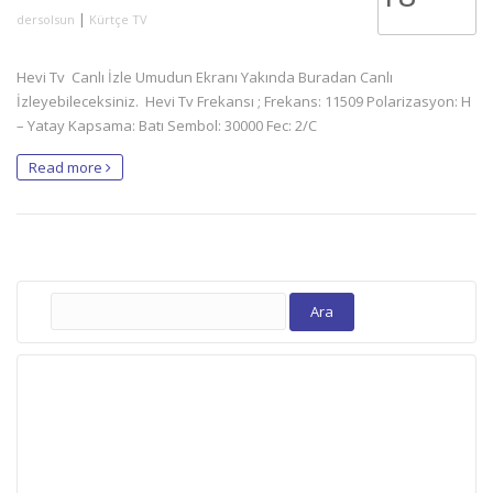
|
dersolsun
Kürtçe TV
Hevi Tv Canlı İzle Umudun Ekranı Yakında Buradan Canlı
İzleyebileceksiniz. Hevi Tv Frekansı ; Frekans: 11509 Polarizasyon: H
– Yatay Kapsama: Batı Sembol: 30000 Fec: 2/C
Read more
Arama: