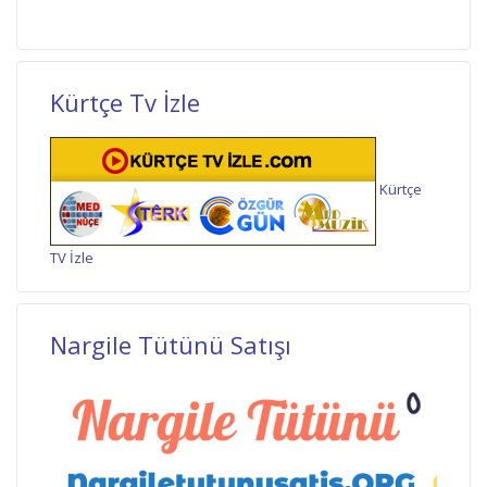
Kürtçe Tv İzle
Kürtçe
TV İzle
Nargile Tütünü Satışı