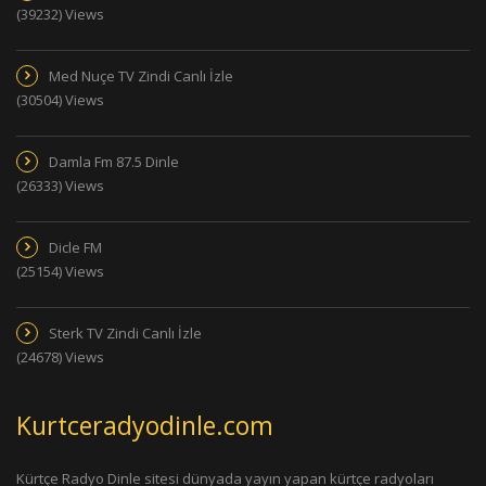
(39232) Views
Med Nuçe TV Zindi Canlı İzle
(30504) Views
Damla Fm 87.5 Dinle
(26333) Views
Dicle FM
(25154) Views
Sterk TV Zindi Canlı İzle
(24678) Views
Kurtceradyodinle.com
Kürtçe Radyo Dinle sitesi dünyada yayın yapan kürtçe radyoları