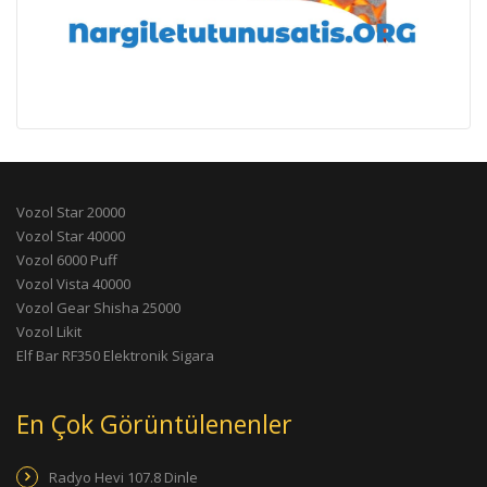
Vozol Star 20000
Vozol Star 40000
Vozol 6000 Puff
Vozol Vista 40000
Vozol Gear Shisha 25000
Vozol Likit
Elf Bar RF350 Elektronik Sigara
En Çok Görüntülenenler
Radyo Hevi 107.8 Dinle