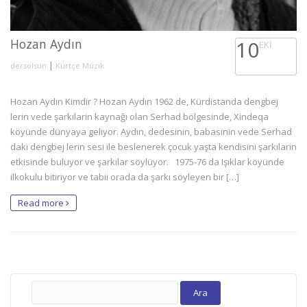
Hozan Aydın
10
EKI
|
dersolsun
Kürtçe Müzik
Hozan Aydın Kimdir ? Hozan Aydın 1962 de, Kürdistanda dengbej
lerin vede şarkılarin kaynağı olan Serhad bölgesinde, Xindeqa
köyünde dünyaya geliyor. Aydın, dedesinin, babasinin vede Serhad
daki dengbej lerin sesi ile beslenerek çocuk yaşta kendisini şarkılarin
etkisinde buluyor ve şarkılar söylüyor. 1975-76 da Işıklar köyünde
ilkokulu bitiriyor ve tabii orada da şarkı söyleyen bir […]
Read more
Arama: