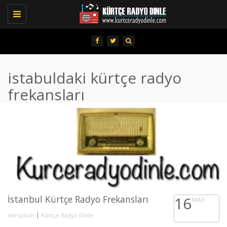
Toggle
navigation
istabuldaki kürtçe radyo
frekansları
İstanbul Kürtçe Radyo Frekansları
16
MAY
|
dersolsun
Kürtçe Radyo Dinle