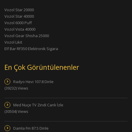
Vozol Star 20000
Vozol Star 40000
Vozol 6000 Puff
Vozol Vista 40000
Vozol Gear Shisha 25000
Vozol Likit
Elf Bar RF350 Elektronik Sigara
En Çok Görüntülenenler
Radyo Hevi 107.8 Dinle
(39232) Views
Med Nuçe TV Zindi Canlı İzle
(30504) Views
Damla Fm 87.5 Dinle