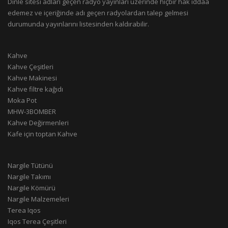
Dinle sitesi adları geçen radyo yayınları üzerinde hiçbir hak iddaa
edemez ve içeriğinde adı geçen radyolardan talep gelmesi
durumunda yayınlarını listesinden kaldırabilir.
Kahve
Kahve Çeşitleri
Kahve Makinesi
Kahve filtre kağıdı
Moka Pot
MHW-3BOMBER
Kahve Değirmenleri
Kafe için toptan Kahve
Nargile Tütünü
Nargile Takımı
Nargile Kömürü
Nargile Malzemeleri
Terea Iqos
Iqos Terea Çeşitleri