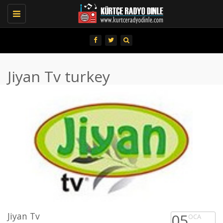
Toggle
navigation
Jiyan Tv turkey
Jiyan Tv
05
OCA