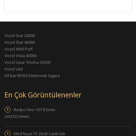
Vozol Star 20000
Vozol Star 40000
Vozol 6000 Puff
Vozol Vista 40000
Vozol Gear Shisha 25000
Vozol Likit
Elf Bar RF350 Elektronik Sigara
En Çok Görüntülenenler
Radyo Hevi 107.8 Dinle
(39232) Views
Med Nuçe TV Zindi Canlı İzle