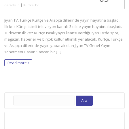
|
dersolsun
Kürtçe TV
Jiyan TV, Türkçe,Kürtçe ve Arapça dillerinde yayın hayatına başladı.
İlk kez Kürtçe isimli televizyon kanalı, 3 dilde yayın hayatına başladı.
Türksat’ın ilk kez Kürtçe isimli yayın lisansı verdiği Jiyan TV’de spor,
magazin, haberler ve birçok kültür etkinlik yer alacak. Kürtçe, Türkçe
ve Arapça dillerinde yayın yapacak olan Jiyan TV Genel Yayın
Yönetmeni Hasan Sancar, bir […]
Read more
Arama: