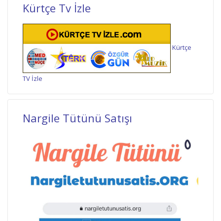
Kürtçe Tv İzle
Kürtçe
TV İzle
Nargile Tütünü Satışı