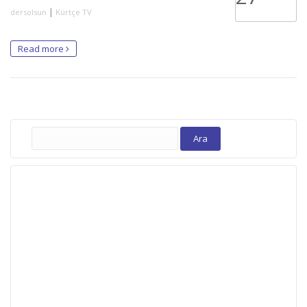
|
dersolsun
Kürtçe TV
Read more
Arama: