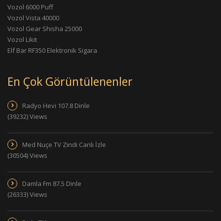
Vozol 6000 Puff
Vozol Vista 40000
Vozol Gear Shisha 25000
Vozol Likit
Elf Bar RF350 Elektronik Sigara
En Çok Görüntülenenler
Radyo Hevi 107.8 Dinle
(39232) Views
Med Nuçe TV Zindi Canlı İzle
(30504) Views
Damla Fm 87.5 Dinle
(26333) Views