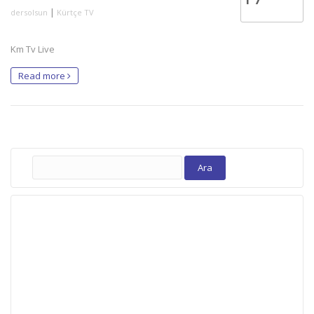
|
dersolsun
Kürtçe TV
Km Tv Live
Read more
Arama: