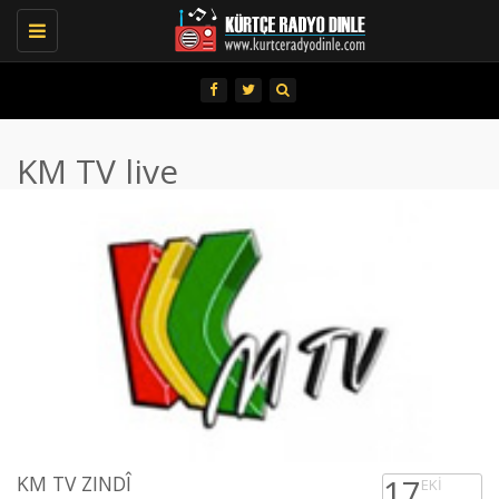
Toggle
navigation
KM TV live
KM TV ZINDÎ
17
EKI