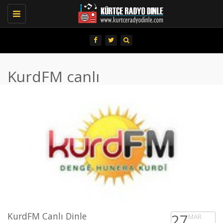
Toggle
navigation
KurdFM canlı
KurdFM Canlı Dinle
27
MAR