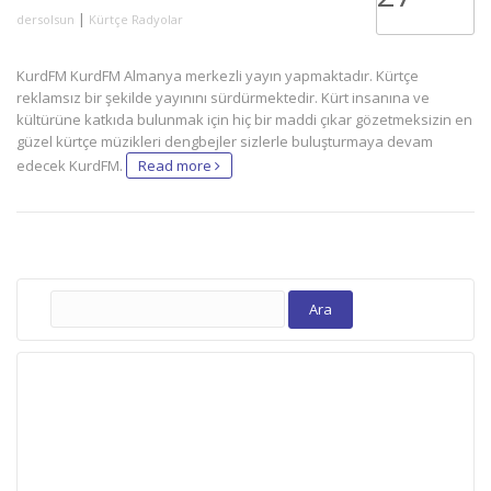
|
dersolsun
Kürtçe Radyolar
KurdFM KurdFM Almanya merkezli yayın yapmaktadır. Kürtçe
reklamsız bir şekilde yayınını sürdürmektedir. Kürt insanına ve
kültürüne katkıda bulunmak için hiç bir maddi çıkar gözetmeksizin en
güzel kürtçe müzikleri dengbejler sizlerle buluşturmaya devam
edecek KurdFM.
Read more
Arama: