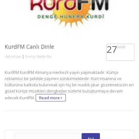
KurdFM Canlı Dinle
27
MAR
|
dersolsun
Kürtçe Radyolar
KurdFM KurdFM Almanya merkezli yayın yapmaktadır. Kürtçe
reklamsız bir şekilde yayınını sürdürmektedir. Kürt insanına ve
kültürüne katkıda bulunmak için hiç bir maddi çıkar gözetmeksizin en
güzel kürtçe müzikleri dengbejler sizlerle buluşturmaya devam
edecek KurdFM.
Read more
Arama: