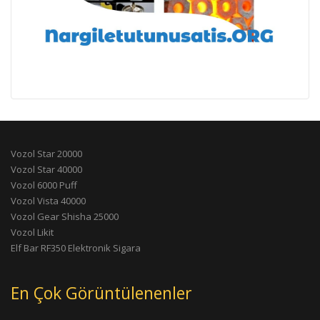
Vozol Star 20000
Vozol Star 40000
Vozol 6000 Puff
Vozol Vista 40000
Vozol Gear Shisha 25000
Vozol Likit
Elf Bar RF350 Elektronik Sigara
En Çok Görüntülenenler