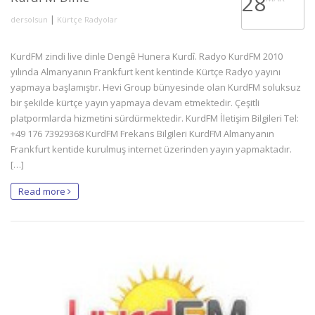
28
|
dersolsun
Kürtçe Radyolar
KurdFM zindi live dinle Dengê Hunera Kurdî. Radyo KurdFM 2010
yılında Almanyanın Frankfurt kent kentinde Kürtçe Radyo yayını
yapmaya başlamıştır. Hevi Group bünyesinde olan KurdFM soluksuz
bir şekilde kürtçe yayın yapmaya devam etmektedir. Çeşitli
platpormlarda hizmetini sürdürmektedir. KurdFM İletişim Bilgileri Tel:
+49 176 73929368 KurdFM Frekans Bilgileri KurdFM Almanyanın
Frankfurt kentide kurulmuş internet üzerinden yayın yapmaktadır.
[…]
Read more