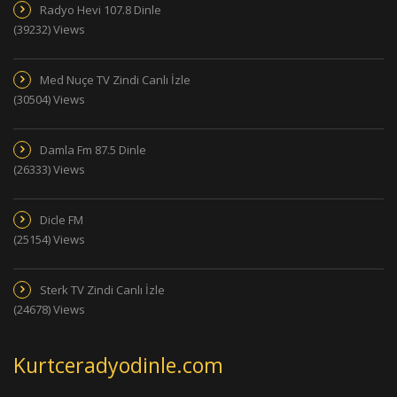
Radyo Hevi 107.8 Dinle
(39232) Views
Med Nuçe TV Zindi Canlı İzle
(30504) Views
Damla Fm 87.5 Dinle
(26333) Views
Dicle FM
(25154) Views
Sterk TV Zindi Canlı İzle
(24678) Views
Kurtceradyodinle.com