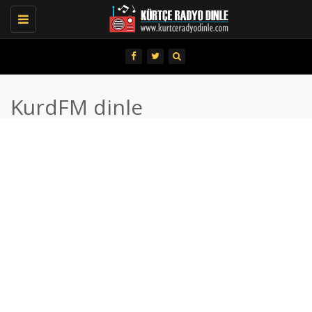
Toggle
navigation
KurdFM dinle