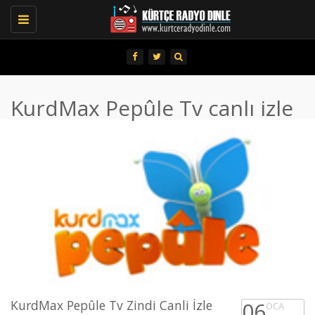
Toggle
navigation
KurdMax Pepûle Tv canlı izle
KurdMax Pepûle Tv Zindi Canli İzle
06
OCA