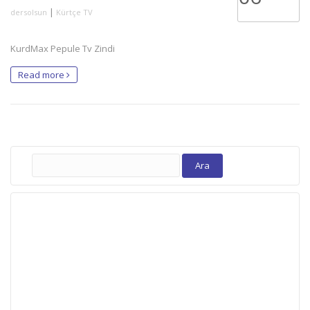
|
dersolsun
Kürtçe TV
KurdMax Pepule Tv Zindi
Read more
Arama: