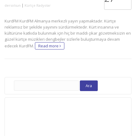
|
dersolsun
Kürtçe Radyolar
KurdFM KurdFM Almanya merkezli yayın yapmaktadır. Kürtçe
reklamsız bir şekilde yayınını sürdürmektedir. Kürt insanına ve
kültürüne katkıda bulunmak için hiç bir maddi çıkar gözetmeksizin en
güzel kürtçe müzikleri dengbejler sizlerle buluşturmaya devam
edecek KurdFM.
Read more
Arama: