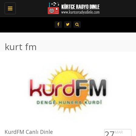
Toggle
navigation
kurt fm
KurdFM Canlı Dinle
27
MAR