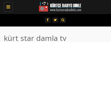
Toggle
navigation
kürt star damla tv