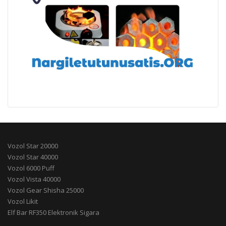
Vozol Star 20000
Vozol Star 40000
Vozol 6000 Puff
Vozol Vista 40000
Vozol Gear Shisha 25000
Vozol Likit
Elf Bar RF350 Elektronik Sigara