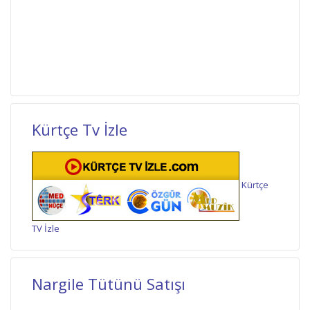
Kürtçe Tv İzle
Kürtçe
TV İzle
Nargile Tütünü Satışı