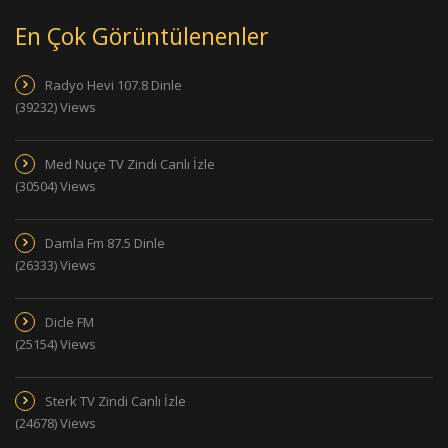
En Çok Görüntülenenler
Radyo Hevi 107.8 Dinle
(39232) Views
Med Nuçe TV Zindi Canlı İzle
(30504) Views
Damla Fm 87.5 Dinle
(26333) Views
Dicle FM
(25154) Views
Sterk TV Zindi Canlı İzle
(24678) Views