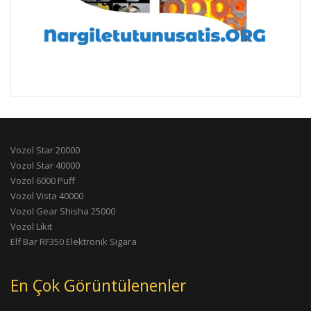
Vozol Star 20000
Vozol Star 40000
Vozol 6000 Puff
Vozol Vista 40000
Vozol Gear Shisha 25000
Vozol Likit
Elf Bar RF350 Elektronik Sigara
En Çok Görüntülenenler