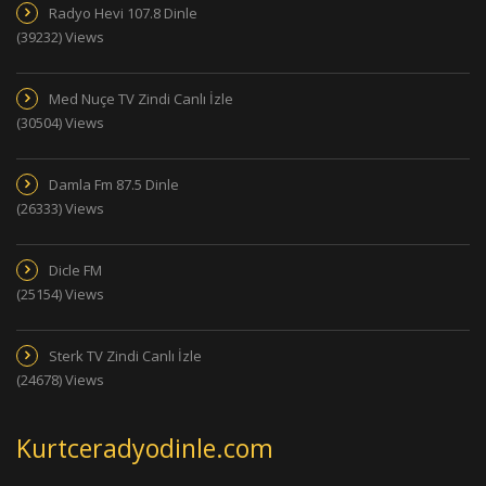
Radyo Hevi 107.8 Dinle
(39232) Views
Med Nuçe TV Zindi Canlı İzle
(30504) Views
Damla Fm 87.5 Dinle
(26333) Views
Dicle FM
(25154) Views
Sterk TV Zindi Canlı İzle
(24678) Views
Kurtceradyodinle.com