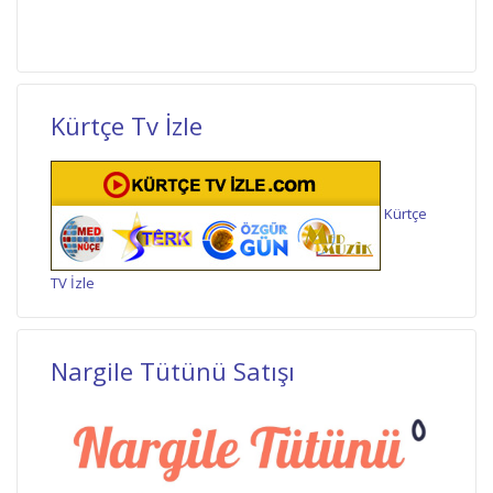
Kürtçe Tv İzle
Kürtçe
TV İzle
Nargile Tütünü Satışı