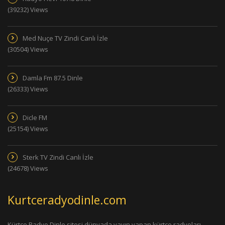
(39232) Views
Med Nuçe TV Zindi Canlı İzle
(30504) Views
Damla Fm 87.5 Dinle
(26333) Views
Dicle FM
(25154) Views
Sterk TV Zindi Canlı İzle
(24678) Views
Kurtceradyodinle.com
Kürtçe Radyo Dinle sitesi dünyada yayın yapan kürtçe radyoları