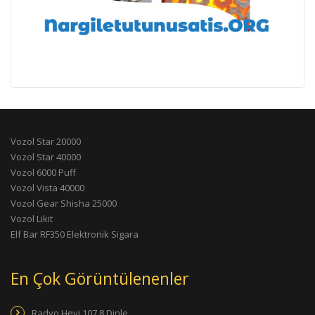
Vozol Star 20000
Vozol Star 40000
Vozol 6000 Puff
Vozol Vista 40000
Vozol Gear Shisha 25000
Vozol Likit
Elf Bar RF350 Elektronik Sigara
En Çok Görüntülenenler
Radyo Hevi 107.8 Dinle