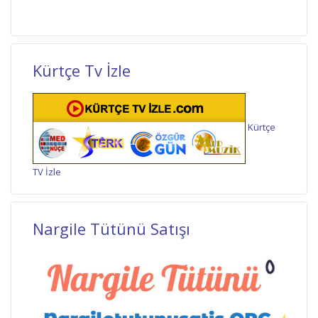
Kürtçe Tv İzle
Kürtçe
TV İzle
Nargile Tütünü Satışı