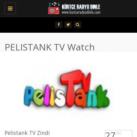
Toggle
navigation
PELISTANK TV Watch
Pelistank TV Zindi
27
EKI