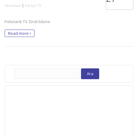
|
dersolsun
Kürtçe TV
Pelistank TV Zindi bibine
Read more
Arama: