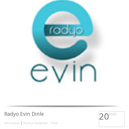
Radyo Evin Dinle
20
MAR
|
dersolsun
Kürtçe Radyolar - Pasif