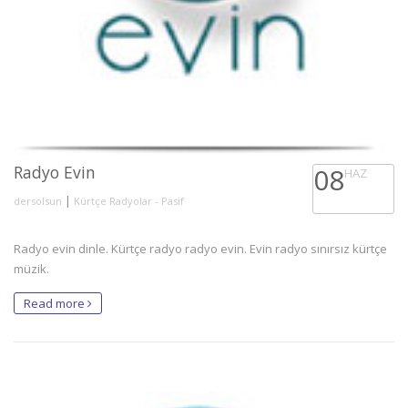
Radyo Evin
08
HAZ
|
dersolsun
Kürtçe Radyolar - Pasif
Radyo evin dinle. Kürtçe radyo radyo evin. Evin radyo sınırsız kürtçe
müzik.
Read more