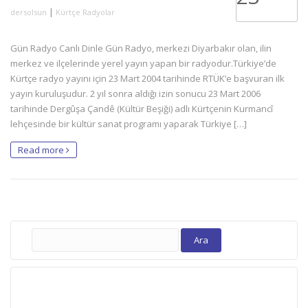
|
dersolsun
Kürtçe Radyolar
Gün Radyo Canlı Dinle Gün Radyo, merkezi Diyarbakır olan, ilin
merkez ve ilçelerinde yerel yayın yapan bir radyodur.Türkiye’de
Kürtçe radyo yayını için 23 Mart 2004 tarihinde RTÜK’e başvuran ilk
yayın kuruluşudur. 2 yıl sonra aldığı izin sonucu 23 Mart 2006
tarihinde Dergûşa Çandê (Kültür Beşiği) adlı Kürtçenin Kurmancî
lehçesinde bir kültür sanat programı yaparak Türkiye […]
Read more
Arama: