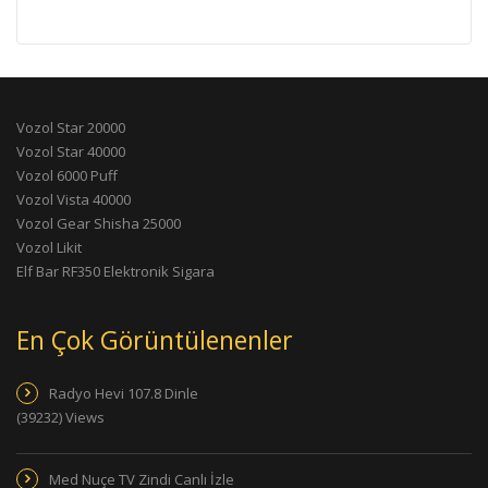
Vozol Star 20000
Vozol Star 40000
Vozol 6000 Puff
Vozol Vista 40000
Vozol Gear Shisha 25000
Vozol Likit
Elf Bar RF350 Elektronik Sigara
En Çok Görüntülenenler
Radyo Hevi 107.8 Dinle
(39232) Views
Med Nuçe TV Zindi Canlı İzle