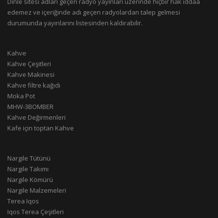
Dinle sitesi adları geçen radyo yayınları üzerinde hiçbir hak iddaa
edemez ve içeriğinde adı geçen radyolardan talep gelmesi
durumunda yayınlarını listesinden kaldırabilir.
Kahve
Kahve Çeşitleri
Kahve Makinesi
Kahve filtre kağıdı
Moka Pot
MHW-3BOMBER
Kahve Değirmenleri
Kafe için toptan Kahve
Nargile Tütünü
Nargile Takımı
Nargile Kömürü
Nargile Malzemeleri
Terea Iqos
Iqos Terea Çeşitleri