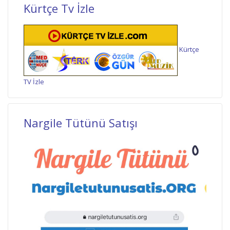
Kürtçe Tv İzle
Kürtçe
TV İzle
Nargile Tütünü Satışı