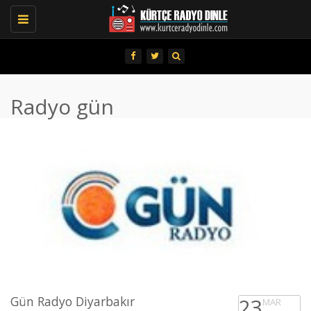
Toggle
navigation
Radyo gün
Gün Radyo Diyarbakır
23
MAR