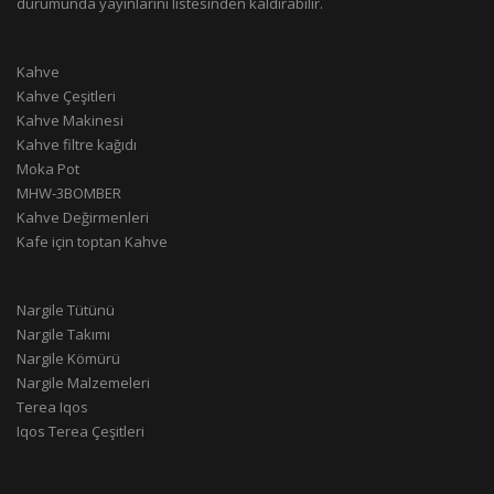
durumunda yayınlarını listesinden kaldırabilir.
Kahve
Kahve Çeşitleri
Kahve Makinesi
Kahve filtre kağıdı
Moka Pot
MHW-3BOMBER
Kahve Değirmenleri
Kafe için toptan Kahve
Nargile Tütünü
Nargile Takımı
Nargile Kömürü
Nargile Malzemeleri
Terea Iqos
Iqos Terea Çeşitleri