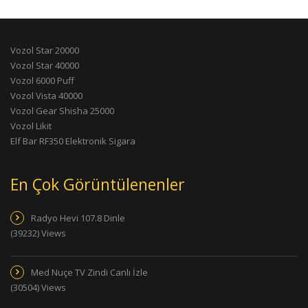
Vozol Star 20000
Vozol Star 40000
Vozol 6000 Puff
Vozol Vista 40000
Vozol Gear Shisha 25000
Vozol Likit
Elf Bar RF350 Elektronik Sigara
En Çok Görüntülenenler
Radyo Hevi 107.8 Dinle
(39232) Views
Med Nuçe TV Zindi Canlı İzle
(30504) Views