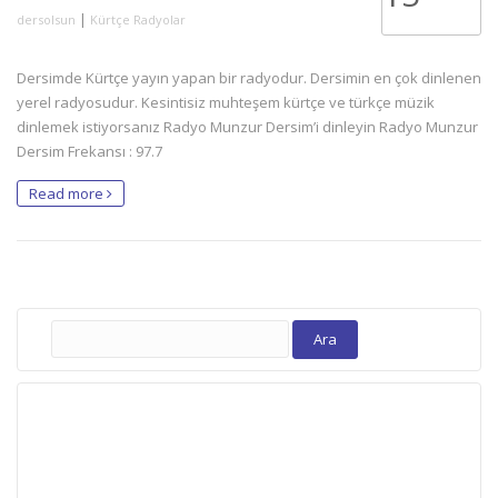
|
dersolsun
Kürtçe Radyolar
Dersimde Kürtçe yayın yapan bir radyodur. Dersimin en çok dinlenen
yerel radyosudur. Kesintisiz muhteşem kürtçe ve türkçe müzik
dinlemek istiyorsanız Radyo Munzur Dersim’i dinleyin Radyo Munzur
Dersim Frekansı : 97.7
Read more
Arama: