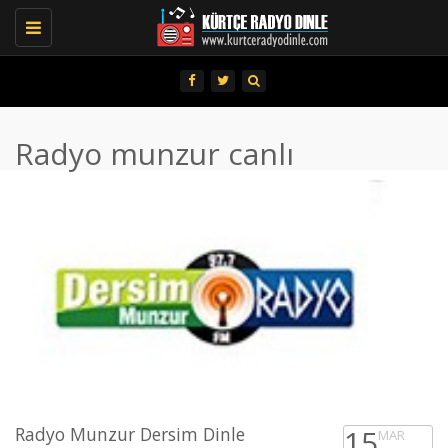
Toggle
navigation
Radyo munzur canlı
Radyo Munzur Dersim Dinle
15
MAR