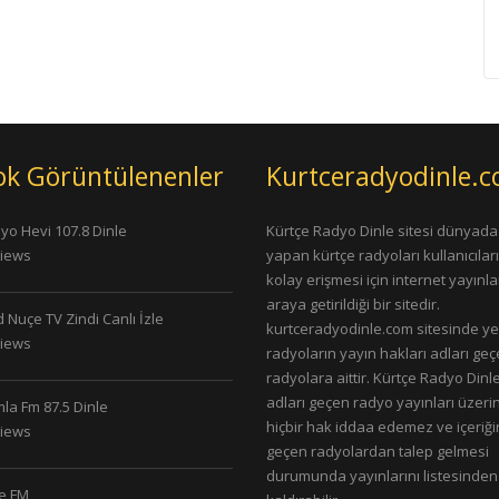
ok Görüntülenenler
Kurtceradyodinle.
yo Hevi 107.8 Dinle
Kürtçe Radyo Dinle sitesi dünyada
Views
yapan kürtçe radyoları kullanıcıla
kolay erişmesi için internet yayınlar
araya getirildiği bir sitedir.
 Nuçe TV Zindi Canlı İzle
kurtceradyodinle.com sitesinde ye
Views
radyoların yayın hakları adları ge
radyolara aittir. Kürtçe Radyo Dinle
adları geçen radyo yayınları üzeri
la Fm 87.5 Dinle
hiçbir hak iddaa edemez ve içeriği
Views
geçen radyolardan talep gelmesi
durumunda yayınlarını listesinden
le FM