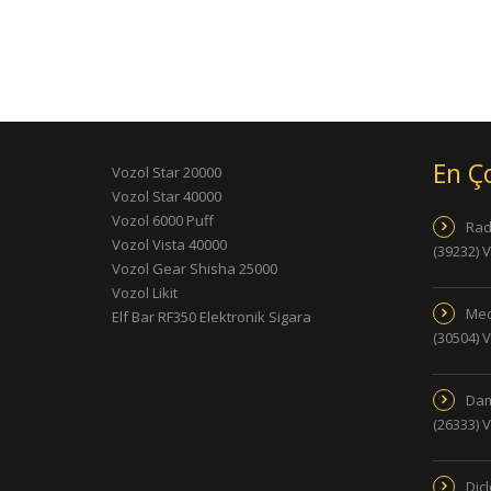
En Ç
Vozol Star 20000
Vozol Star 40000
Vozol 6000 Puff
Rad
Vozol Vista 40000
(39232) 
Vozol Gear Shisha 25000
Vozol Likit
Med
Elf Bar RF350 Elektronik Sigara
(30504) 
Dam
(26333) 
Dic