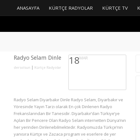
ANASAYFA
KÜRTÇE RADYOLAR
KÜRTÇE TV
Radyo Selam Dinle
18
MAR
|
dersolsun
Kürtçe Radyolar
Radyo Selam Diyarbakır Dinle Radyo Selam, Diyarbakır ve
Yöresinde Yayın Tarzı olarak En çok Dinlenen Radyo
Frekanslarından Bir Tanesidir. Diyarbakır’dan Türkiye’ye
Açılan Bir Pencere Olan Radyo Selam internetten Dünya’nın
her yerinden Dinlenebilmektedir. Radyomuzda Türkçe’nin
yanısıra Kürtçe ve Zazaca program ve eserlere de yer