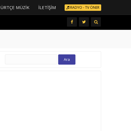
KÜRTÇE MÜZIK
İLETIŞIM
RADYO - TV ÖNER
Arama: