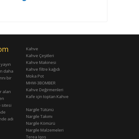
com
Kahve
Kahve Çeşitleri
Kahve Makinesi
 yayın
Kahve filtre kağıdı
rın daha
Moka Pot
ını bir
MHW-3BOMBER
Kahve Değirmenleri
r alan
Kafe için toptan Kahve
çen
 sitesi
Nargile Tütünü
nde
Nargile Takımı
nde adı
Nargile Kömürü
Nargile Malzemeleri
Terea Iqos