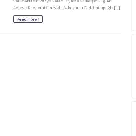
verilmektedir. Radyo Selam Diyarbakır İletişim Bilgileri
Adresi : Kooperatifler Mah. Akkoyunlu Cad. Hattapoğlu […]
Read more