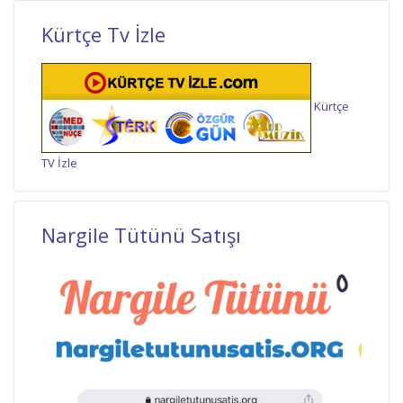
Kürtçe Tv İzle
Kürtçe
TV İzle
Nargile Tütünü Satışı