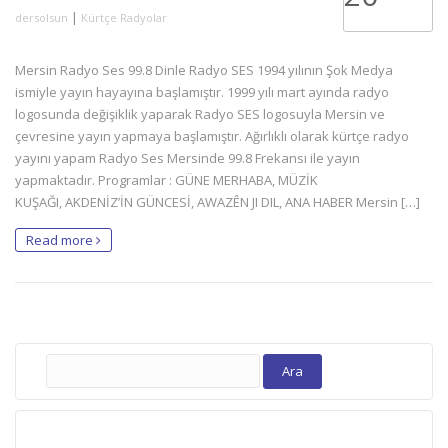
|
dersolsun
Kürtçe Radyolar
Mersin Radyo Ses 99.8 Dinle Radyo SES 1994 yılının Şok Medya
ismiyle yayın hayayına başlamıştır. 1999 yılı mart ayında radyo
logosunda değişiklik yaparak Radyo SES logosuyla Mersin ve
çevresine yayın yapmaya başlamıştır. Ağırlıklı olarak kürtçe radyo
yayını yapam Radyo Ses Mersinde 99.8 Frekansı ile yayın
yapmaktadır. Programlar : GÜNE MERHABA, MÜZİK
KUŞAĞI, AKDENİZ’İN GÜNCESİ, AWAZÊN JI DIL, ANA HABER Mersin […]
Read more
Arama: