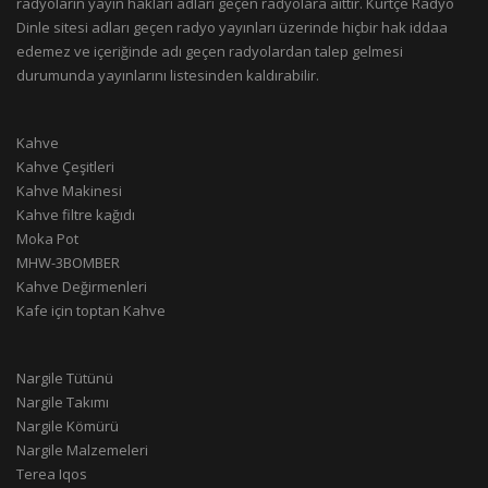
radyoların yayın hakları adları geçen radyolara aittir. Kürtçe Radyo
Dinle sitesi adları geçen radyo yayınları üzerinde hiçbir hak iddaa
edemez ve içeriğinde adı geçen radyolardan talep gelmesi
durumunda yayınlarını listesinden kaldırabilir.
Kahve
Kahve Çeşitleri
Kahve Makinesi
Kahve filtre kağıdı
Moka Pot
MHW-3BOMBER
Kahve Değirmenleri
Kafe için toptan Kahve
Nargile Tütünü
Nargile Takımı
Nargile Kömürü
Nargile Malzemeleri
Terea Iqos