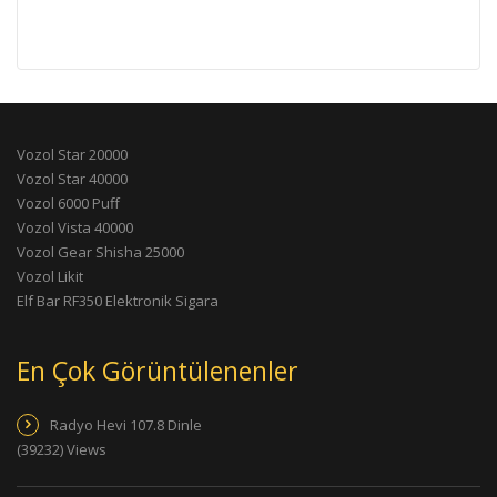
Vozol Star 20000
Vozol Star 40000
Vozol 6000 Puff
Vozol Vista 40000
Vozol Gear Shisha 25000
Vozol Likit
Elf Bar RF350 Elektronik Sigara
En Çok Görüntülenenler
Radyo Hevi 107.8 Dinle
(39232) Views