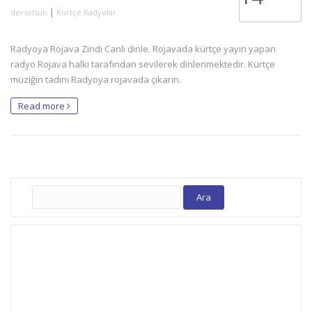
|
dersolsun
Kürtçe Radyolar
Radyoya Rojava Zindi Canlı dinle. Rojavada kürtçe yayın yapan
radyo Rojava halkı tarafından sevilerek dinlenmektedir. Kürtçe
müziğin tadını Radyoya rojavada çıkarın.
Read more
Arama: