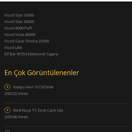
Vozol Star 20000
Vozol Star 40000
Vozol 6000 Puff
Vozol Vista 40000
Vozol Gear Shisha 25000
Vozol Likit
Elf Bar RF350 Elektronik Sigara
En Çok Görüntülenenler
Radyo Hevi 107.8 Dinle
(39232) Views
Med Nuçe TV Zindi Canlı İzle
(30504) Views