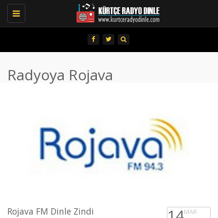
Toggle
navigation
Radyoya Rojava
Rojava FM Dinle Zindi
14
MAR