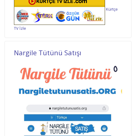
Kürtçe
TV İzle
Nargile Tütünü Satışı