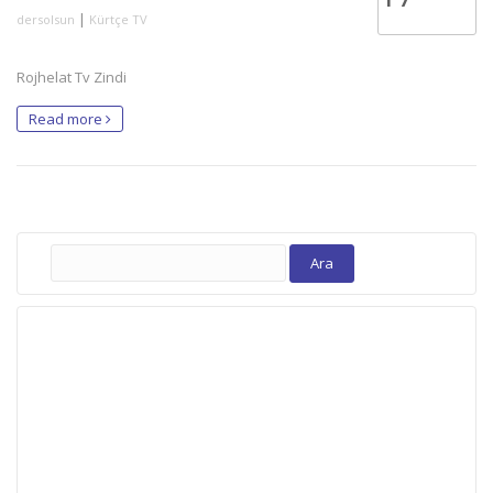
|
dersolsun
Kürtçe TV
Rojhelat Tv Zindi
Read more
Arama: