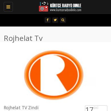
Toggle
navigation
Rojhelat Tv
Rojhelat TV Zindi
17
EKI