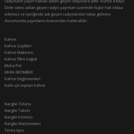
radyoların yayın hakları adları geçen radyolara aittir. Kürtçe Radyo
Dinle sitesi adları geçen radyo yayınları üzerinde hiçbir hak iddaa
edemez ve içeriğinde adı geçen radyolardan talep gelmesi
durumunda yayınlarını listesinden kaldırabilir.
Kahve
Kahve Çeşitleri
Kahve Makinesi
Kahve filtre kağıdı
Moka Pot
MHW-3BOMBER
Kahve Değirmenleri
Kafe için toptan Kahve
Nargile Tütünü
Nargile Takımı
Nargile Kömürü
Nargile Malzemeleri
Terea Iqos