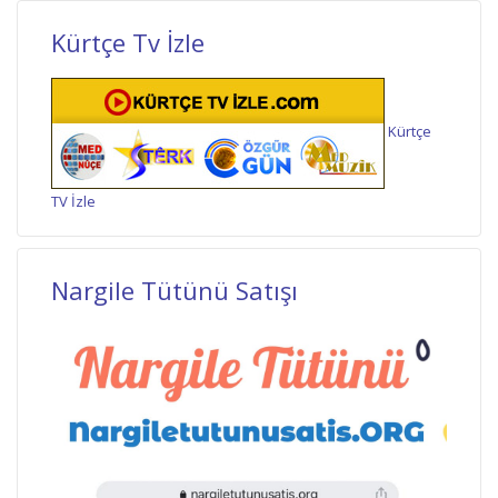
Kürtçe Tv İzle
Kürtçe
TV İzle
Nargile Tütünü Satışı