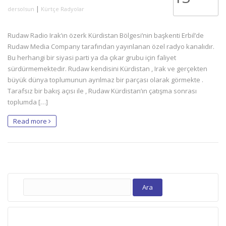
|
dersolsun
Kürtçe Radyolar
Rudaw Radio Irak’ın özerk Kürdistan Bölgesi’nin başkenti Erbil’de
Rudaw Media Company tarafından yayınlanan özel radyo kanalıdır.
Bu herhangi bir siyasi parti ya da çıkar grubu için faliyet
sürdürmemektedir. Rudaw kendisini Kürdistan , Irak ve gerçekten
büyük dünya toplumunun ayrılmaz bir parçası olarak görmekte .
Tarafsız bir bakış açısı ile , Rudaw Kürdistan’ın çatışma sonrası
toplumda […]
Read more
Arama: