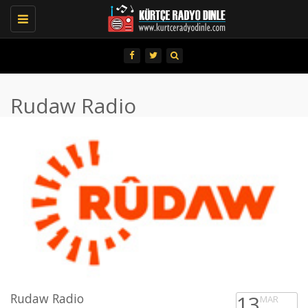
Toggle
navigation
Rudaw Radio
Rudaw Radio
13
MAR