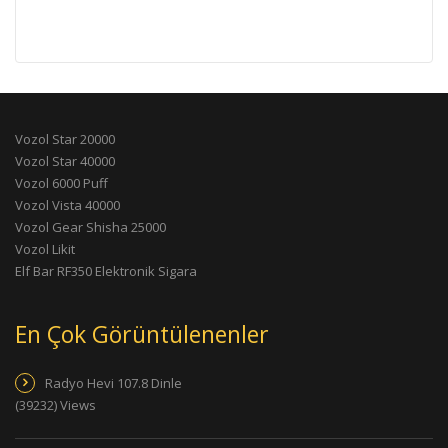
Vozol Star 20000
Vozol Star 40000
Vozol 6000 Puff
Vozol Vista 40000
Vozol Gear Shisha 25000
Vozol Likit
Elf Bar RF350 Elektronik Sigara
En Çok Görüntülenenler
Radyo Hevi 107.8 Dinle
(39232) Views