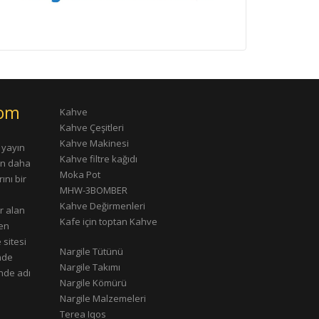
com
Kahve
Kahve Çeşitleri
Kahve Makinesi
 yayın
Kahve filtre kağıdı
rın daha
Moka Pot
ını bir
MHW-3BOMBER
Kahve Değirmenleri
r alan
Kafe için toptan Kahve
çen
 sitesi
Nargile Tütünü
nde
Nargile Takımı
nde adı
Nargile Kömürü
Nargile Malzemeleri
Terea Iqos