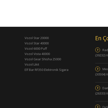
En Ç
Vozol Star 20000
Vozol Star 40000
Vozol 6000 Puff
Rad
Vozol Vista 40000
(39232) 
Vozol Gear Shisha 25000
Vozol Likit
Med
Elf Bar RF350 Elektronik Sigara
(30504) 
Dam
(26333) 
Dic