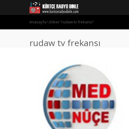
Anasayfa
\
Etiket "rudaw tv frekansı"
rudaw tv frekansı