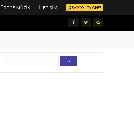
KÜRTÇE MÜZIK
İLETIŞIM
RADYO - TV ÖNER
Arama: