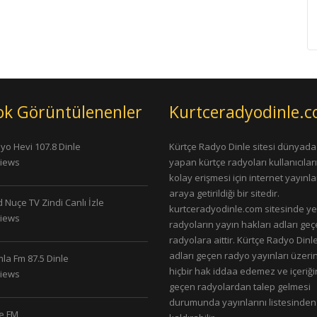
ok Görüntülenenler
Kurtceradyodinle.
yo Hevi 107.8 Dinle
Kürtçe Radyo Dinle sitesi dünyada
Views
yapan kürtçe radyoları kullanıcıla
kolay erişmesi için internet yayınlar
araya getirildiği bir sitedir.
 Nuçe TV Zindi Canlı İzle
kurtceradyodinle.com sitesinde ye
Views
radyoların yayın hakları adları ge
radyolara aittir. Kürtçe Radyo Dinle
adları geçen radyo yayınları üzeri
la Fm 87.5 Dinle
hiçbir hak iddaa edemez ve içeriği
Views
geçen radyolardan talep gelmesi
durumunda yayınlarını listesinden
le FM