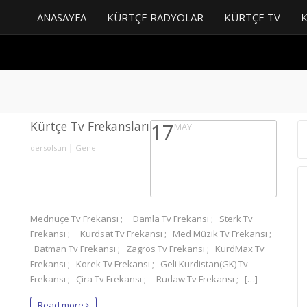
ANASAYFA
KÜRTÇE RADYOLAR
KÜRTÇE TV
Kürtçe Tv Frekansları
17
MAY
|
dersolsun
Genel
Mednuçe Tv Frekansı ; Damla Tv Frekansı ; Sterk Tv
Frekansı ; Kurdsat Tv Frekansı ; Med Müzik Tv Frekansı ;
Batman Tv Frekansı ; Zagros Tv Frekansı ; KurdMax Tv
Frekansı ; Korek Tv Frekansı ; Geli Kurdistan(GK) Tv
Frekansı ; Çira Tv Frekansı ; Rudaw Tv Frekansı ; […]
Read more