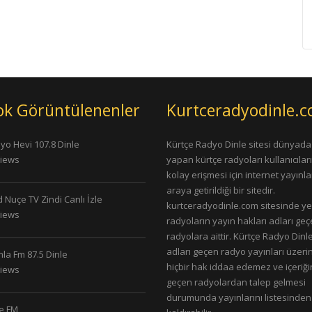
ok Görüntülenenler
Kurtceradyodinle.
yo Hevi 107.8 Dinle
Kürtçe Radyo Dinle sitesi dünyada
Views
yapan kürtçe radyoları kullanıcıla
kolay erişmesi için internet yayınlar
araya getirildiği bir sitedir.
 Nuçe TV Zindi Canlı İzle
kurtceradyodinle.com sitesinde ye
Views
radyoların yayın hakları adları ge
radyolara aittir. Kürtçe Radyo Dinle
adları geçen radyo yayınları üzeri
la Fm 87.5 Dinle
hiçbir hak iddaa edemez ve içeriği
Views
geçen radyolardan talep gelmesi
durumunda yayınlarını listesinden
le FM