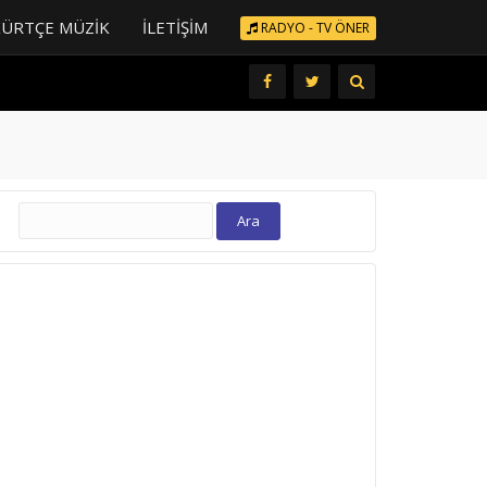
KÜRTÇE MÜZIK
İLETIŞIM
RADYO - TV ÖNER
Arama: