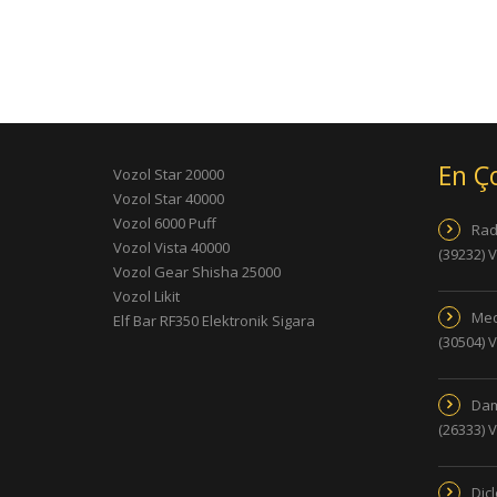
En Ç
Vozol Star 20000
Vozol Star 40000
Vozol 6000 Puff
Rad
Vozol Vista 40000
(39232) 
Vozol Gear Shisha 25000
Vozol Likit
Med
Elf Bar RF350 Elektronik Sigara
(30504) 
Dam
(26333) 
Dic