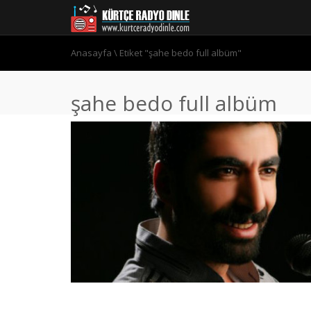
Anasayfa
\
Etiket "şahe bedo full albüm"
şahe bedo full albüm