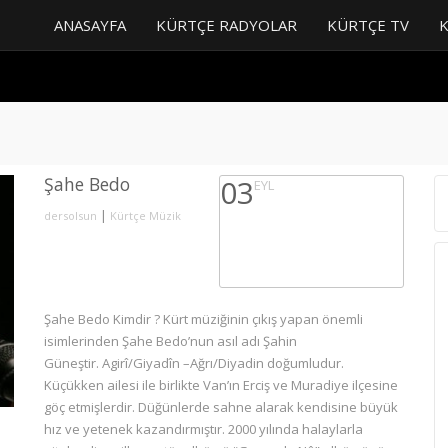
ANASAYFA
KÜRTÇE RADYOLAR
KÜRTÇE TV
Şahe Bedo
03
EYL
|
dersolsun
Kürtçe Müzik
Şahe Bedo Kimdir ? Kürt müziğinin çıkış yapan önemli
isimlerinden Şahe Bedo’nun asıl adı Şahin
Güneştir. Agirî/Giyadîn –Ağrı/Diyadin doğumludur.
Küçükken ailesi ile birlikte Van’ın Erciş ve Muradiye ilçesine
göç etmişlerdir. Düğünlerde sahne alarak kendisine büyük
hız ve yetenek kazandırmıştır. 2000 yılında halaylarla