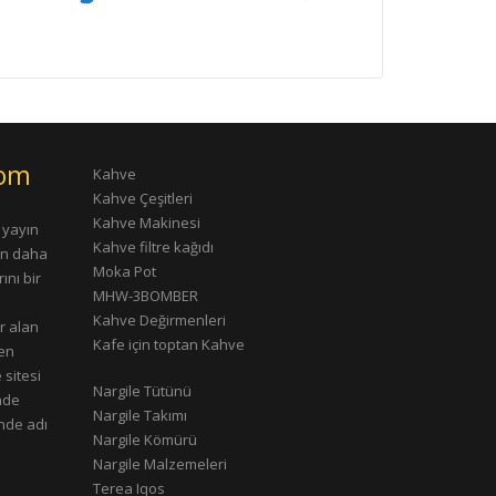
com
Kahve
Kahve Çeşitleri
Kahve Makinesi
 yayın
Kahve filtre kağıdı
rın daha
Moka Pot
ını bir
MHW-3BOMBER
Kahve Değirmenleri
r alan
Kafe için toptan Kahve
çen
 sitesi
Nargile Tütünü
nde
Nargile Takımı
nde adı
Nargile Kömürü
Nargile Malzemeleri
Terea Iqos