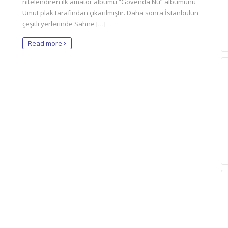
nitelendiren ilk amatör albümü “Govenda Nû” albümünü
Umut plak tarafından çıkarılmıştır. Daha sonra İstanbulun
çeşitli yerlerinde Sahne […]
Read more