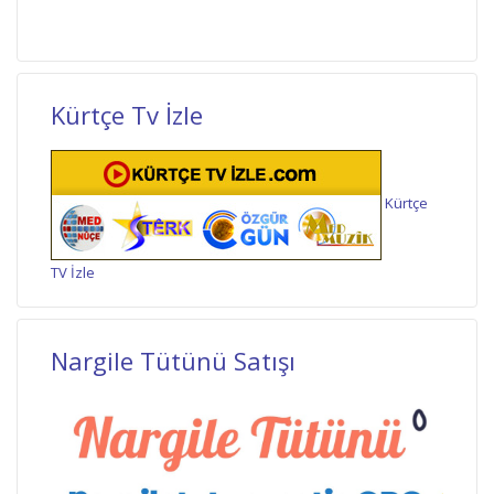
Kürtçe Tv İzle
Kürtçe
TV İzle
Nargile Tütünü Satışı