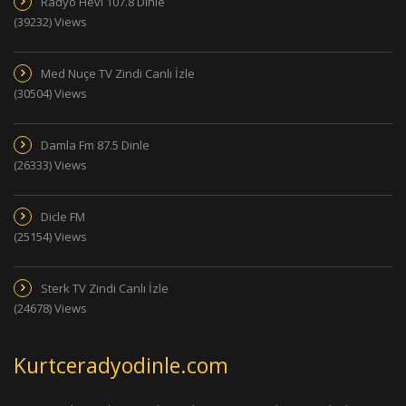
Radyo Hevi 107.8 Dinle
(39232) Views
Med Nuçe TV Zindi Canlı İzle
(30504) Views
Damla Fm 87.5 Dinle
(26333) Views
Dicle FM
(25154) Views
Sterk TV Zindi Canlı İzle
(24678) Views
Kurtceradyodinle.com