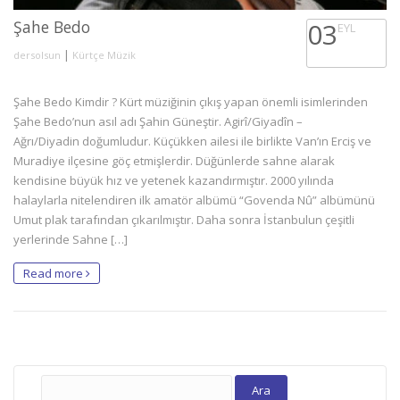
Şahe Bedo
03
EYL
|
dersolsun
Kürtçe Müzik
Şahe Bedo Kimdir ? Kürt müziğinin çıkış yapan önemli isimlerinden
Şahe Bedo’nun asıl adı Şahin Güneştir. Agirî/Giyadîn –
Ağrı/Diyadin doğumludur. Küçükken ailesi ile birlikte Van’ın Erciş ve
Muradiye ilçesine göç etmişlerdir. Düğünlerde sahne alarak
kendisine büyük hız ve yetenek kazandırmıştır. 2000 yılında
halaylarla nitelendiren ilk amatör albümü “Govenda Nû” albümünü
Umut plak tarafından çıkarılmıştır. Daha sonra İstanbulun çeşitli
yerlerinde Sahne […]
Read more
Arama: