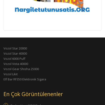
Vozol Star 20000
Vozol Star 40000
Vozol 6000 Puff
Vozol Vista 40000
Vozol Gear Shisha 25000
Vozol Likit
Elf Bar RF350 Elektronik Sigara
En Çok Görüntülenenler