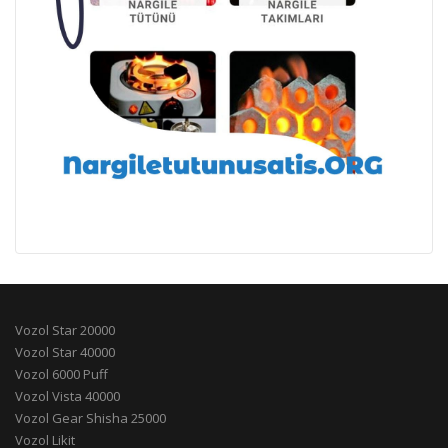
Vozol Star 20000
Vozol Star 40000
Vozol 6000 Puff
Vozol Vista 40000
Vozol Gear Shisha 25000
Vozol Likit