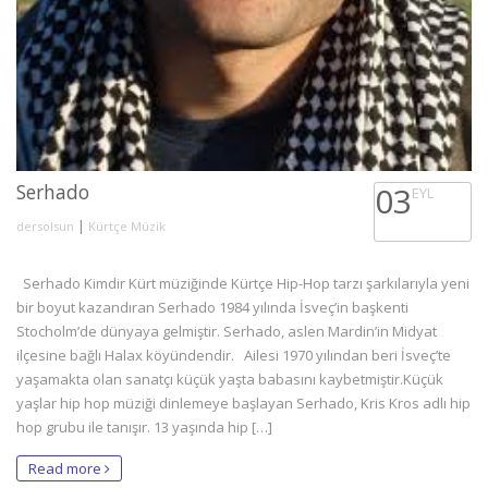
Serhado
03
EYL
|
dersolsun
Kürtçe Müzik
Serhado Kimdir Kürt müziğinde Kürtçe Hip-Hop tarzı şarkılarıyla yeni
bir boyut kazandıran Serhado 1984 yılında İsveç’in başkenti
Stocholm’de dünyaya gelmiştir. Serhado, aslen Mardin’in Midyat
ilçesine bağlı Halax köyündendir. Ailesi 1970 yılından beri İsveç’te
yaşamakta olan sanatçı küçük yaşta babasını kaybetmiştir.Küçük
yaşlar hip hop müziği dinlemeye başlayan Serhado, Kris Kros adlı hip
hop grubu ile tanışır. 13 yaşında hip […]
Read more