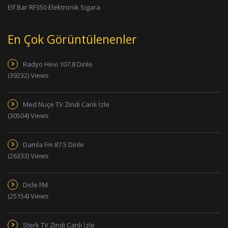
Elf Bar RF350 Elektronik Sigara
En Çok Görüntülenenler
Radyo Hevi 107.8 Dinle
(39232) Views
Med Nuçe TV Zindi Canlı İzle
(30504) Views
Damla Fm 87.5 Dinle
(26333) Views
Dicle FM
(25154) Views
Sterk TV Zindi Canlı İzle