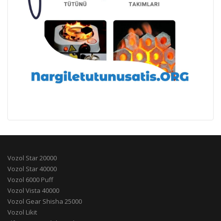
Vozol Star 20000
Vozol Star 40000
Vozol 6000 Puff
Vozol Vista 40000
Vozol Gear Shisha 25000
Vozol Likit