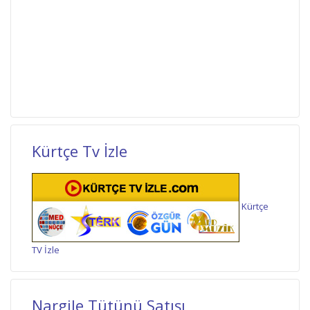
Kürtçe Tv İzle
Kürtçe
TV İzle
Nargile Tütünü Satışı