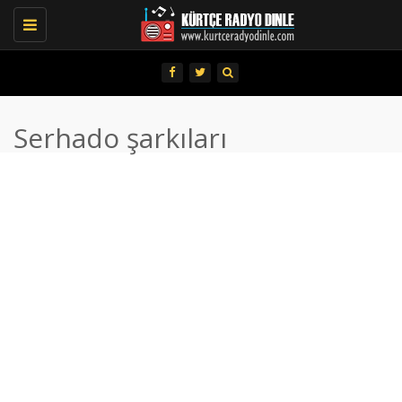
Toggle
navigation
Serhado şarkıları