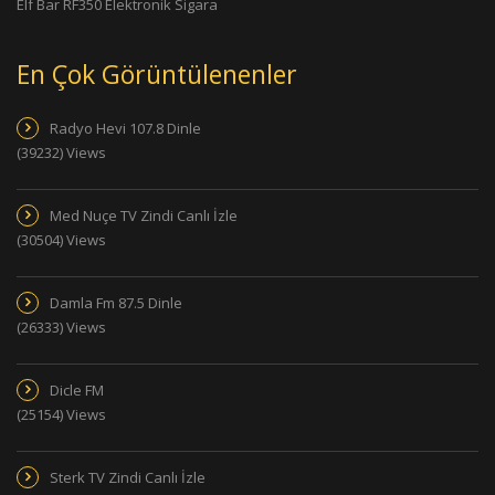
Elf Bar RF350 Elektronik Sigara
En Çok Görüntülenenler
Radyo Hevi 107.8 Dinle
(39232) Views
Med Nuçe TV Zindi Canlı İzle
(30504) Views
Damla Fm 87.5 Dinle
(26333) Views
Dicle FM
(25154) Views
Sterk TV Zindi Canlı İzle