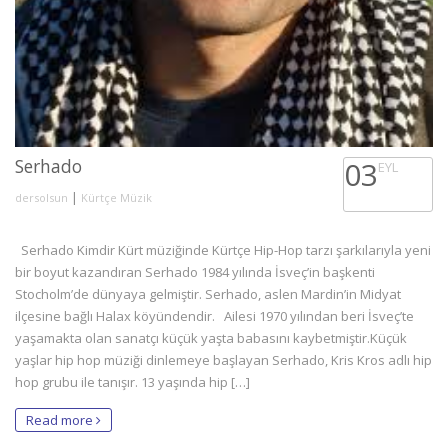
Serhado
03
EYL
|
dersolsun
Kürtçe Müzik
Serhado Kimdir Kürt müziğinde Kürtçe Hip-Hop tarzı şarkılarıyla yeni
bir boyut kazandıran Serhado 1984 yılında İsveç’in başkenti
Stocholm’de dünyaya gelmiştir. Serhado, aslen Mardin’in Midyat
ilçesine bağlı Halax köyündendir. Ailesi 1970 yılından beri İsveç’te
yaşamakta olan sanatçı küçük yaşta babasını kaybetmiştir.Küçük
yaşlar hip hop müziği dinlemeye başlayan Serhado, Kris Kros adlı hip
hop grubu ile tanışır. 13 yaşında hip […]
Read more