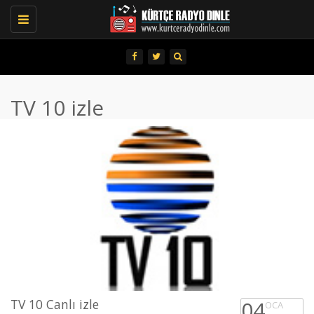
Toggle
navigation
TV 10 izle
TV 10 Canlı izle
04
OCA