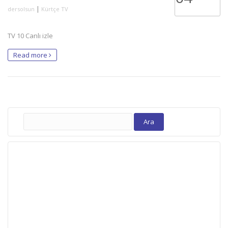
|
dersolsun
Kürtçe TV
TV 10 Canlı izle
Read more
Arama: