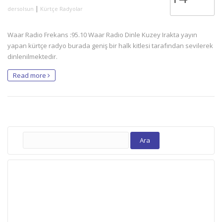
|
dersolsun
Kürtçe Radyolar
Waar Radio Frekans :95.10 Waar Radio Dinle Kuzey Irakta yayın
yapan kürtçe radyo burada geniş bir halk kitlesi tarafından sevilerek
dinlenilmektedir.
Read more
Arama: