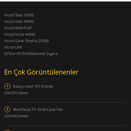
Vozol Star 20000
Vozol Star 40000
Vozol 6000 Puff
Vozol Vista 40000
Vozol Gear Shisha 25000
Vozol Likit
Elf Bar RF350 Elektronik Sigara
En Çok Görüntülenenler
Radyo Hevi 107.8 Dinle
(39232) Views
Med Nuçe TV Zindi Canlı İzle
(30504) Views