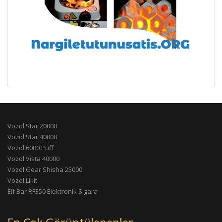
Vozol Star 20000
Vozol Star 40000
Vozol 6000 Puff
Vozol Vista 40000
Vozol Gear Shisha 25000
Vozol Likit
Elf Bar RF350 Elektronik Sigara