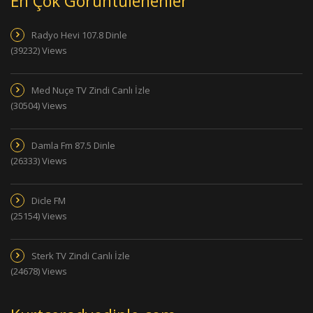
En Çok Görüntülenenler
Radyo Hevi 107.8 Dinle
(39232) Views
Med Nuçe TV Zindi Canlı İzle
(30504) Views
Damla Fm 87.5 Dinle
(26333) Views
Dicle FM
(25154) Views
Sterk TV Zindi Canlı İzle
(24678) Views