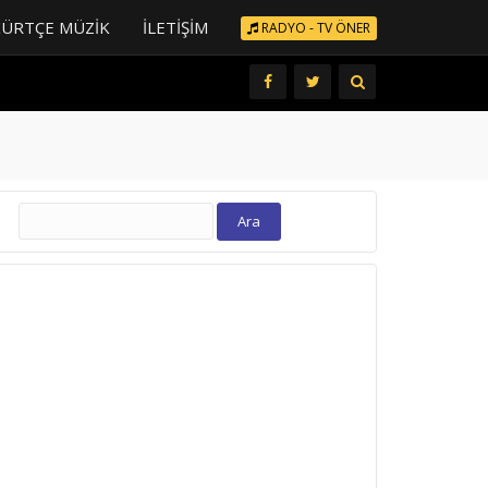
KÜRTÇE MÜZIK
İLETIŞIM
RADYO - TV ÖNER
Arama: