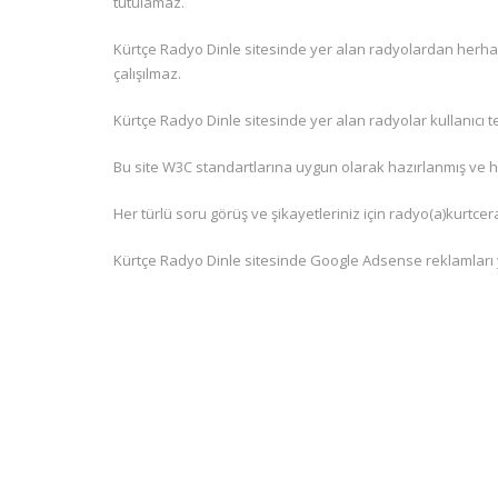
tutulamaz.
Kürtçe Radyo Dinle sitesinde yer alan radyolardan herhang
çalışılmaz.
Kürtçe Radyo Dinle sitesinde yer alan radyolar kullanıcı te
Bu site W3C standartlarına uygun olarak hazırlanmış ve he
Her türlü soru görüş ve şikayetleriniz için radyo(a)kurtce
Kürtçe Radyo Dinle sitesinde Google Adsense reklamları