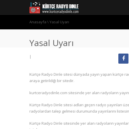
Anasayfa
\
Yasal Uyarı
Yasal Uyarı
|
Kürtçe Radyo Dinle sitesi dünyada yayın yapan kürtçe radyo
araya getirildiği bir sitedir.
kurtceradyodinle.com sitesinde yer alan radyoların yayın h
Kürtçe Radyo Dinle sitesi adları geçen radyo yayınları ü
radyolardan talep gelmesi durumunda yayınlarını listesind
Kürtçe Radyo Dinle sitesinde yer alan radyoların yayınla