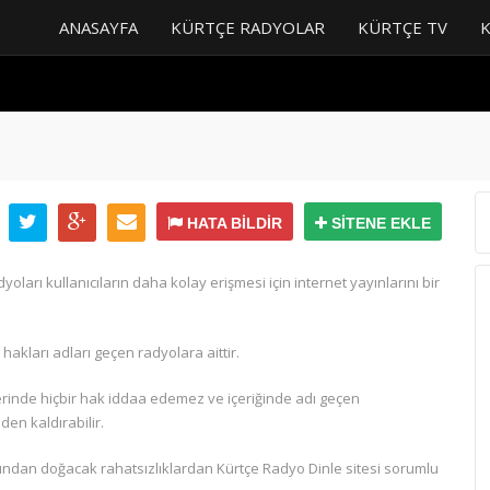
ANASAYFA
KÜRTÇE RADYOLAR
KÜRTÇE TV
HATA BİLDİR
SİTENE EKLE
ları kullanıcıların daha kolay erişmesi için internet yayınlarını bir
akları adları geçen radyolara aittir.
zerinde hiçbir hak iddaa edemez ve içeriğinde adı geçen
en kaldırabilir.
rından doğacak rahatsızlıklardan Kürtçe Radyo Dinle sitesi sorumlu