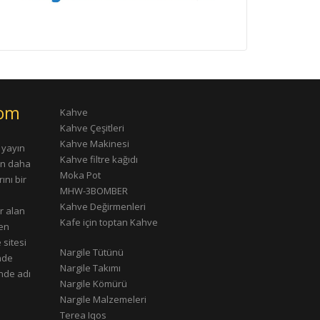
com
Kahve
Kahve Çeşitleri
Kahve Makinesi
 yayın
Kahve filtre kağıdı
rın daha
Moka Pot
ını bir
MHW-3BOMBER
Kahve Değirmenleri
r alan
Kafe için toptan Kahve
çen
 sitesi
Nargile Tütünü
nde
Nargile Takımı
nde adı
Nargile Kömürü
Nargile Malzemeleri
Terea Iqos