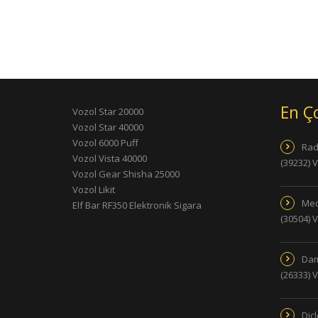
En Ç
Vozol Star 20000
Vozol Star 40000
Vozol 6000 Puff
Rad
Vozol Vista 40000
(39232) 
Vozol Gear Shisha 25000
Vozol Likit
Med
Elf Bar RF350 Elektronik Sigara
(30504) 
Dam
(26333) 
Dic