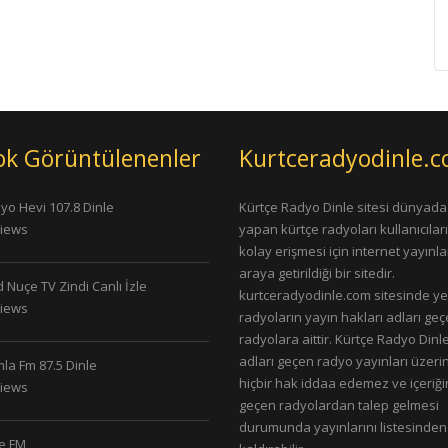
ok Görüntülenenler
Kurtceradyodinle.
yo Hevi 107.8 Dinle
Kürtçe Radyo Dinle sitesi dünyada
Views
yapan kürtçe radyoları kullanıcıla
kolay erişmesi için internet yayınlar
araya getirildiği bir sitedir.
 Nuçe TV Zindi Canlı İzle
kurtceradyodinle.com sitesinde ye
Views
radyoların yayın hakları adları ge
radyolara aittir. Kürtçe Radyo Dinle
adları geçen radyo yayınları üzeri
la Fm 87.5 Dinle
hiçbir hak iddaa edemez ve içeriği
Views
geçen radyolardan talep gelmesi
durumunda yayınlarını listesinden
le FM