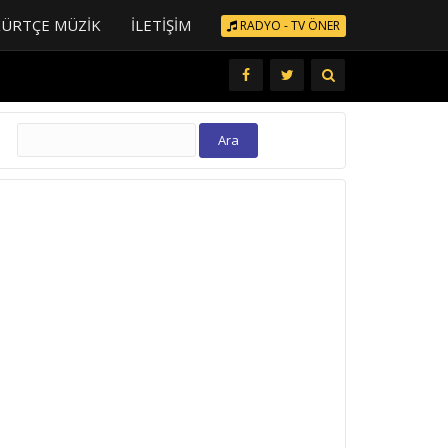
KÜRTÇE MÜZIK
İLETIŞIM
RADYO - TV ÖNER
Arama: