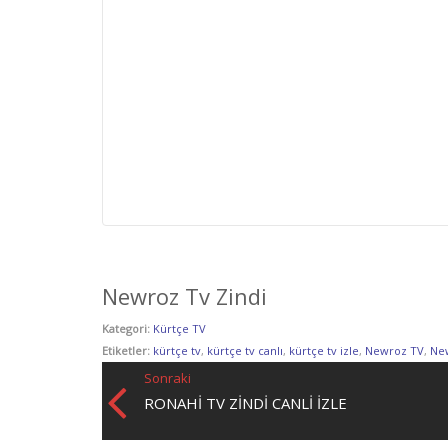
Newroz Tv Zindi
Kategori:
Kürtçe TV
Etiketler:
kürtçe tv
,
kürtçe tv canlı
,
kürtçe tv izle
,
Newroz TV
,
New
Sonraki
RONAHI TV ZINDI CANLI İZLE