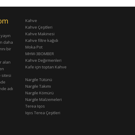
com
Kahve
Kahve Çeşitleri
Kahve Makinesi
 yayın
Kahve filtre kağıdı
rın daha
Moka Pot
ını bir
MHW-3BOMBER
Kahve Değirmenleri
r alan
Kafe için toptan Kahve
çen
 sitesi
Nargile Tütünü
nde
Nargile Takımı
nde adı
Nargile Kömürü
Nargile Malzemeleri
Terea Iqos
Iqos Terea Çeşitleri