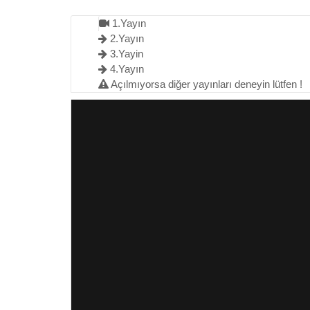
1.Yayın
2.Yayın
3.Yayin
4.Yayın
Açılmıyorsa diğer yayınları deneyin lütfen !