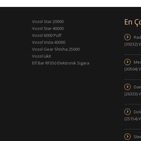
En Ç
Vozol Star 20000
Vozol Star 40000
Vozol 6000 Puff
Rad
Vozol Vista 40000
(39232) 
Vozol Gear Shisha 25000
Vozol Likit
Med
Elf Bar RF350 Elektronik Sigara
(30504) 
Dam
(26333) 
Dic
(25154) 
Ster