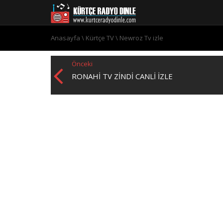
Anasayfa
\
Kürtçe TV
\
Newroz Tv izle
Önceki
RONAHI TV ZINDI CANLI İZLE