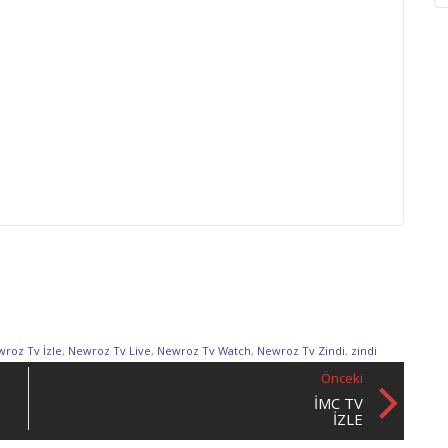
roz Tv İzle
,
Newroz Tv Live
,
Newroz Tv Watch
,
Newroz Tv Zindi
,
zindi
Önceki
İMC TV
IZLE