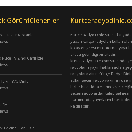
ok Görüntülenenler
Kurtceradyodinle.
yo Hevi 107.8 Dinle
Kürtçe Radyo Dinle sitesi dünyada
Views
yapan kürtçe radyoları kullanıcıla
kolay erişmesi için internet yayınlar
araya getirildiği bir sitedir.
 Nuçe TV Zindi Canlı İzle
kurtceradyodinle.com sitesinde ye
Views
radyoların yayın hakları adları ge
radyolara aittir. Kürtçe Radyo Dinle
adları geçen radyo yayınları üzeri
la Fm 87.5 Dinle
hiçbir hak iddaa edemez ve içeriği
Views
geçen radyolardan talep gelmesi
durumunda yayınlarını listesinden
le FM
kaldırabilir.
Views
k TV Zindi Canlı İzle