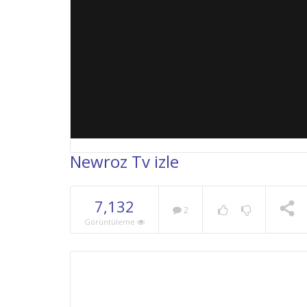
Newroz Tv izle
7,132
2
NOW PLAYING
Görüntüleme