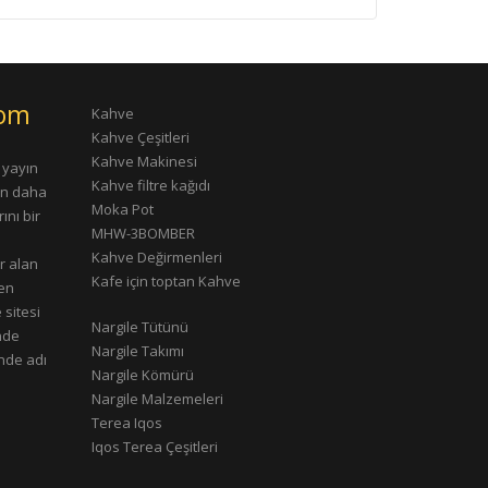
com
Kahve
Kahve Çeşitleri
Kahve Makinesi
 yayın
Kahve filtre kağıdı
rın daha
Moka Pot
ını bir
MHW-3BOMBER
Kahve Değirmenleri
r alan
Kafe için toptan Kahve
çen
 sitesi
Nargile Tütünü
nde
Nargile Takımı
nde adı
Nargile Kömürü
Nargile Malzemeleri
Terea Iqos
Iqos Terea Çeşitleri