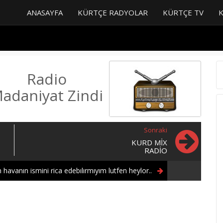
ANASAYFA
KÜRTÇE RADYOLAR
KÜRTÇE TV
Radio
adaniyat Zindi
Sonraki
KURD MIX
RADIO
 havanın ismini rica edebılırmıyım lutfen heylor..