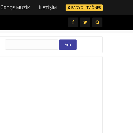
KÜRTÇE MÜZIK
İLETIŞIM
RADYO - TV ÖNER
Arama: