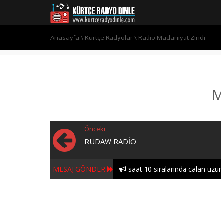
Anasayfa
\
Kürtçe Radyolar
\
Radio Madaniyat Zindi
M
Önceki
RUDAW RADIO
MESAJ GÖNDER
saat 10 sıralarında calan uzun