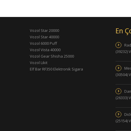
En Ç
Vozol Star 20000
Vozol Star 40000
Vozol 6000 Puff
Rad
Vozol Vista 40000
(39232) 
Vozol Gear Shisha 25000
Vozol Likit
Med
Elf Bar RF350 Elektronik Sigara
(30504) 
Dam
(26333) 
Dic
(25154) 