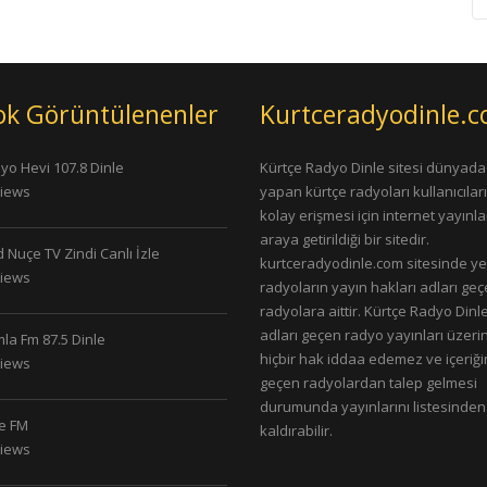
ok Görüntülenenler
Kurtceradyodinle.
yo Hevi 107.8 Dinle
Kürtçe Radyo Dinle sitesi dünyada
Views
yapan kürtçe radyoları kullanıcıla
kolay erişmesi için internet yayınlar
araya getirildiği bir sitedir.
 Nuçe TV Zindi Canlı İzle
kurtceradyodinle.com sitesinde ye
Views
radyoların yayın hakları adları ge
radyolara aittir. Kürtçe Radyo Dinle
adları geçen radyo yayınları üzeri
la Fm 87.5 Dinle
hiçbir hak iddaa edemez ve içeriği
Views
geçen radyolardan talep gelmesi
durumunda yayınlarını listesinden
le FM
kaldırabilir.
Views