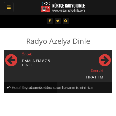
Toggle
navigation
Radyo Azelya Dinle
Önceki
DAMLA FM 87.5
DINLE
Sonraki
FIRAT FM
saat 10 sıralarında calan uzun havanın ismini rica
Hozan aytactan doxtor..
edebılırmıyım lutfen heylor..