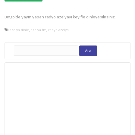
Bingölde yayın yapan radyo azelyayı keyifle dinleyebilirsiniz.
,
,
azelya dinle
azelya fm
radyo azelya
Arama: