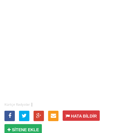
|
Kürtçe Radyolar
HATA BİLDİR
SİTENE EKLE