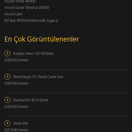
Vozol Vista 40000
Vozol Gear Shisha 25000
Vozol Likit
Elf Bar RF350 Elektronik Sigara
En Çok Görüntülenenler
Radyo Hevi 107.8 Dinle
(39232) Views
Med Nuçe TV Zindi Canlı İzle
(30504) Views
Damla Fm 87.5 Dinle
(26333) Views
Dicle FM
(25154) Views