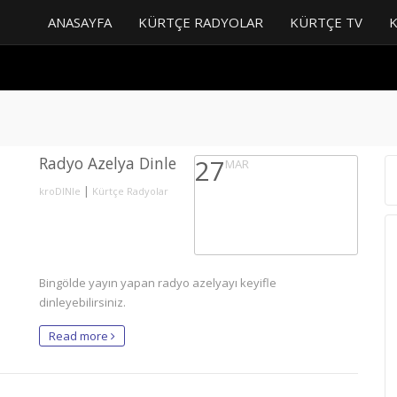
ANASAYFA
KÜRTÇE RADYOLAR
KÜRTÇE TV
Radyo Azelya Dinle
27
MAR
|
kroDINle
Kürtçe Radyolar
Bingölde yayın yapan radyo azelyayı keyifle
dinleyebilirsiniz.
Read more