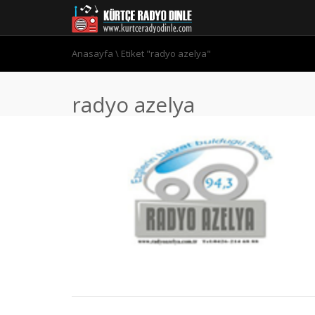
Anasayfa
\
Etiket "radyo azelya"
radyo azelya