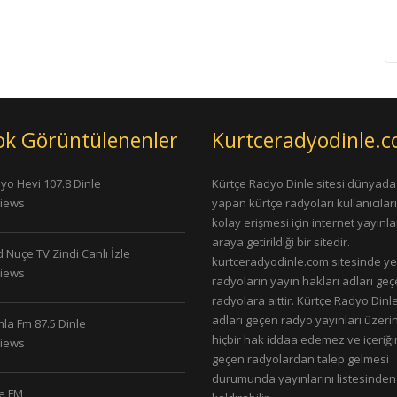
ok Görüntülenenler
Kurtceradyodinle.
yo Hevi 107.8 Dinle
Kürtçe Radyo Dinle sitesi dünyada
Views
yapan kürtçe radyoları kullanıcıla
kolay erişmesi için internet yayınlar
araya getirildiği bir sitedir.
 Nuçe TV Zindi Canlı İzle
kurtceradyodinle.com sitesinde ye
Views
radyoların yayın hakları adları ge
radyolara aittir. Kürtçe Radyo Dinle
adları geçen radyo yayınları üzeri
la Fm 87.5 Dinle
hiçbir hak iddaa edemez ve içeriği
Views
geçen radyolardan talep gelmesi
durumunda yayınlarını listesinden
le FM