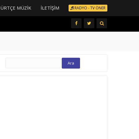
KÜRTÇE MÜZIK
İLETIŞIM
RADYO - TV ÖNER
Arama: