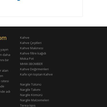
com
Kahve
Kahve Çeşitleri
Kahve Makinesi
 yayın
Kahve filtre kağıdı
rın daha
Moka Pot
ını bir
MHW-3BOMBER
Kahve Değirmenleri
r alan
Kafe için toptan Kahve
çen
 sitesi
Nargile Tütünü
nde
Nargile Takımı
nde adı
Nargile Kömürü
Nargile Malzemeleri
Terea Iqos