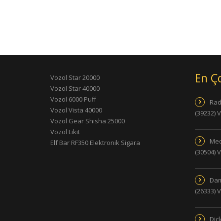
En Ç
Vozol Star 20000
Vozol Star 40000
Vozol 6000 Puff
Rad
Vozol Vista 40000
(39232) 
Vozol Gear Shisha 25000
Vozol Likit
Med
Elf Bar RF350 Elektronik Sigara
(30504) 
Dam
(26333) 
Dic