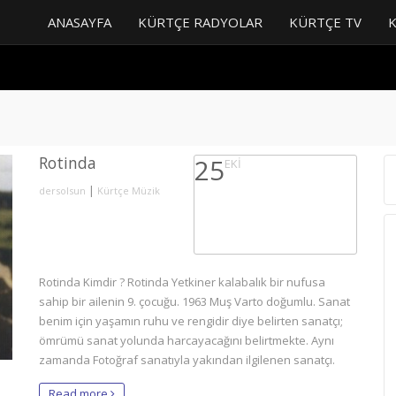
ANASAYFA
KÜRTÇE RADYOLAR
KÜRTÇE TV
Rotinda
25
EKI
|
dersolsun
Kürtçe Müzik
Rotinda Kimdir ? Rotinda Yetkiner kalabalık bir nufusa
sahip bir ailenin 9. çocuğu. 1963 Muş Varto doğumlu. Sanat
benim için yaşamın ruhu ve rengidir diye belirten sanatçı;
ömrümü sanat yolunda harcayacağını belirtmekte. Aynı
zamanda Fotoğraf sanatıyla yakından ilgilenen sanatçı.
Read more