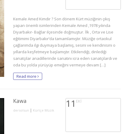
Kemale Amed Kimdir ? Son dönem Kürt müziğinin çıkış
yapan önemli isimlerinden Kemale Amed ,1978 yılında
Diyarbakır- Bağlar ilçesinde doğmuştur. İlk , Orta ve Lise
eğitimimi Diyarbakır’da tamamlamıştır. Müziğe ortaokul
çağlarımda ilgi duymaya başlamış, sesini ve kendinisini o
yıllarda keşfetmeye başlamıştır. Etkilendiği, dinlediği
sanatçılar anadillerinde sanatını icra eden sanatçılardı ve
oda bu yolda yürüyüp emeğini vermeye devam […]
Read more
Kawa
11
EKI
|
dersolsun
Kürtçe Müzik