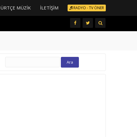
KÜRTÇE MÜZIK
İLETIŞIM
RADYO - TV ÖNER
Arama: