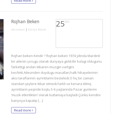
Read more
Rojhan Beken
25
EKI
|
dersolsun
Kürtçe Müzik
Rojhan beken Kimdir ? Rojhan beken 1974 yilinda Mardinli
bir ailenin çocugu olarak dunyaya geldi.Bir kulagi oldugunu
farkettigi andan itibaren muzigin varligini
kesfetti.Ailesinden duydugu masallari,halk hikayelerinin
aksi taraflarinin ayrintilarini besteledi.O hiç bir zaman
standart şeylere itibar etmedi.Farkli ve kenara itilmiş
ayrintilarin peşinde koştu 5-6 yaşlarinda Pazar gunlerini
‘muzik etkinlikleri’ olarak kutlamaya başladi.Çünkü kendini
banyoya kapatip […]
Read more