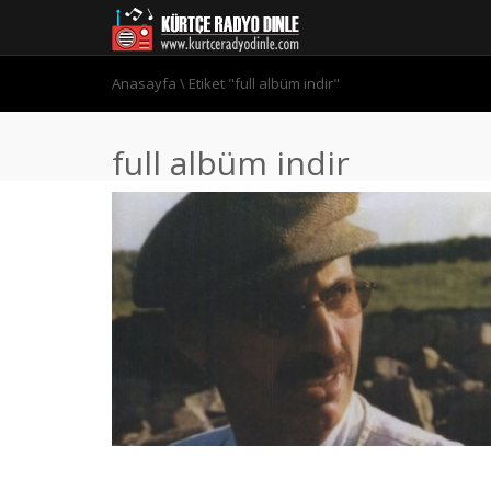
Anasayfa
\
Etiket "full albüm indir"
full albüm indir