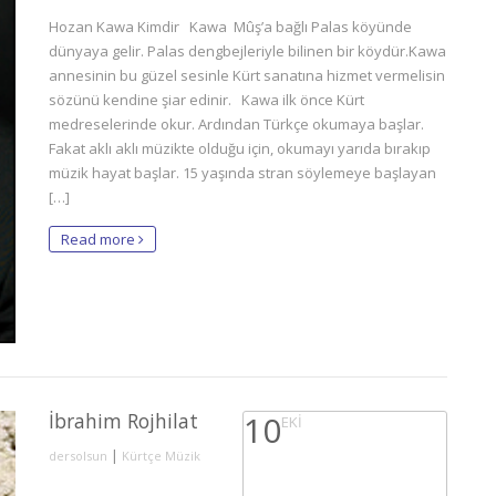
Hozan Kawa Kimdir Kawa Mûş’a bağlı Palas köyünde
dünyaya gelir. Palas dengbejleriyle bilinen bir köydür.Kawa
annesinin bu güzel sesinle Kürt sanatına hizmet vermelisin
sözünü kendine şiar edinir. Kawa ilk önce Kürt
medreselerinde okur. Ardından Türkçe okumaya başlar.
Fakat aklı aklı müzikte olduğu için, okumayı yarıda bırakıp
müzik hayat başlar. 15 yaşında stran söylemeye başlayan
[…]
Read more
İbrahim Rojhilat
10
EKI
|
dersolsun
Kürtçe Müzik