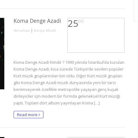
Koma Denge Azadi
25
EKI
|
dersolsun
Kürtçe Müzik
Koma Denge Azadi Kimdir ? 1990 yılında İstanbul’da kurulan
Koma Denge Azadi, kısa sürede Türkiye’de sevilen popüler
Kürt müzik gruplarından biri oldu. Diğer Kürt müzik grupları
gibi Koma Denge Azadi müzik dünyasında yeni bir tarzı
benimseyerek özellikle metropolde yaşayan genç kuşak
dinleyiciler için modern bir formda geleneksel Kürt müziği
yaptı. Toplam dört albüm yayınlayan Koma […]
Read more