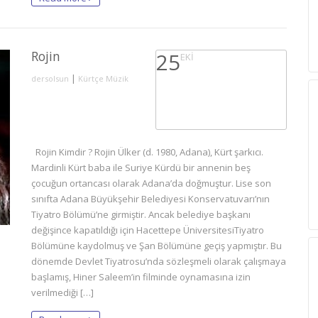
Rojin
25
EKI
|
dersolsun
Kürtçe Müzik
Rojin Kimdir ? Rojin Ülker (d. 1980, Adana), Kürt şarkıcı.
Mardinli Kürt baba ile Suriye Kürdü bir annenin beş
çocuğun ortancası olarak Adana’da doğmuştur. Lise son
sınıfta Adana Büyükşehir Belediyesi Konservatuvarı’nın
Tiyatro Bölümü’ne girmiştir. Ancak belediye başkanı
değişince kapatıldığı için Hacettepe ÜniversitesiTiyatro
Bölümüne kaydolmuş ve Şan Bölümüne geçiş yapmıştır. Bu
dönemde Devlet Tiyatrosu’nda sözleşmeli olarak çalışmaya
başlamış, Hiner Saleem’in filminde oynamasına izin
verilmediği […]