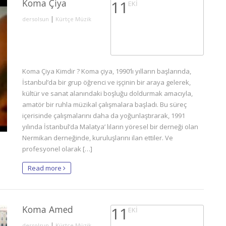
Koma Çiya
11
EKI
|
dersolsun
Kürtçe Müzik
Koma Çiya Kimdir ? Koma çiya, 1990’lı yılların başlarında,
İstanbul’da bir grup öğrenci ve işçinin bir araya gelerek,
kültür ve sanat alanındaki boşluğu doldurmak amacıyla,
amatör bir ruhla müzikal çalışmalara başladı. Bu süreç
içerisinde çalışmalarını daha da yoğunlaştırarak, 1991
yılında İstanbul’da Malatya’ lıların yöresel bir derneği olan
Nermikan derneğinde, kuruluşlarını ilan ettiler. Ve
profesyonel olarak […]
Read more
Koma Amed
11
EKI
|
dersolsun
Kürtçe Müzik