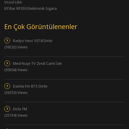
Vozol Likit
Elf Bar RF350 Elektronik Sigara
En Çok Görüntülenenler
Radyo Hevi 107.8 Dinle
(39232) Views
Med Nuçe TV Zindi Canlı İzle
(30504) Views
Damla Fm 87.5 Dinle
(26333) Views
Dicle FM
(25154) Views