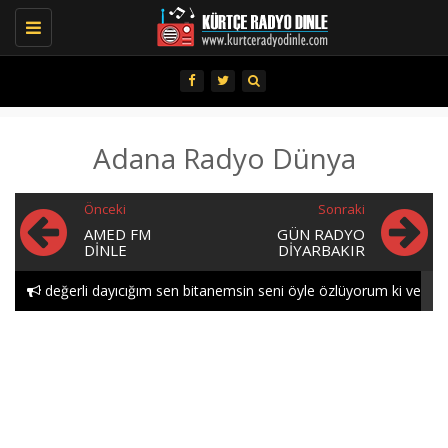
Toggle
navigation
Adana Radyo Dünya
Önceki
Sonraki
AMED FM
GÜN RADYO
DINLE
DIYARBAKIR
değerli dayıcığım sen bitanemsin seni öyle özlüyorum ki ve
öyle seviyorum gece..