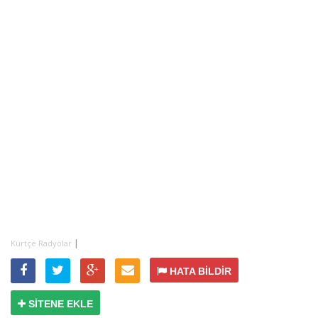
|
Kürtçe Radyolar
HATA BİLDİR
SİTENE EKLE