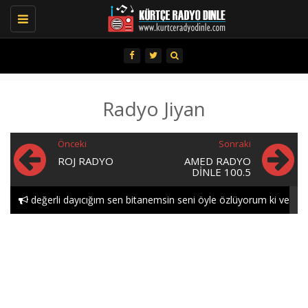
Toggle
navigation
Radyo Jiyan
Önceki
Sonraki
ROJ RADYO
AMED RADYO
DINLE 100.5
değerli dayıcığım sen bitanemsin seni öyle özlüyorum ki ve
öyle seviyorum gece..