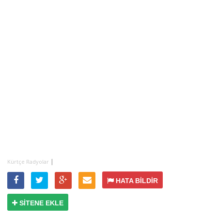
|
Kürtçe Radyolar
HATA BİLDİR
SİTENE EKLE