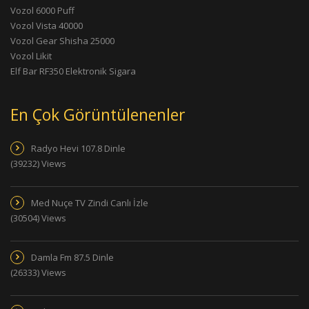
Vozol 6000 Puff
Vozol Vista 40000
Vozol Gear Shisha 25000
Vozol Likit
Elf Bar RF350 Elektronik Sigara
En Çok Görüntülenenler
Radyo Hevi 107.8 Dinle
(39232) Views
Med Nuçe TV Zindi Canlı İzle
(30504) Views
Damla Fm 87.5 Dinle
(26333) Views