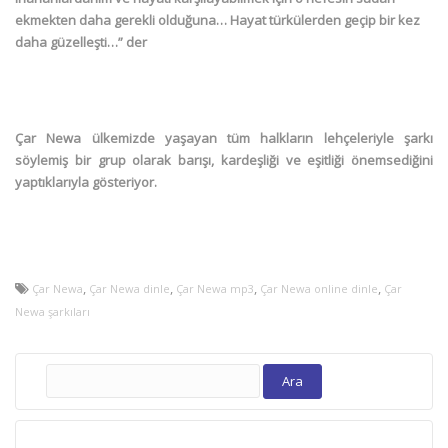
ekmekten daha gerekli olduğuna… Hayat türkülerden geçip bir kez
daha güzelleşti…” der
Çar Newa ülkemizde yaşayan tüm halkların lehçeleriyle şarkı
söylemiş bir grup olarak barışı, kardeşliği ve eşitliği önemsediğini
yaptıklarıyla gösteriyor.
,
,
,
,
Çar Newa
Çar Newa dinle
Çar Newa mp3
Çar Newa online dinle
Çar
Newa şarkıları
Arama: