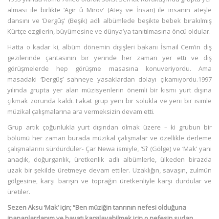
alması ile birlikte ‘Agir û Mirov’ (Ateş ve İnsan) ile insanın ateşle
dansını ve ‘Dergûş’ (Beşik) adlı albümlede beşikte bebek bırakılmış
Kürtçe ezgilerin, büyümesine ve dünya’ya tanıtılmasına öncü oldular.
Hatta o kadar ki, albüm dönemin dışişleri bakanı İsmail Cem’in dış
gezilerinde çantasının bir yerinde her zaman yer etti ve dış
görüşmelerde hep görüşme masasına konuveriyordu. Ama
masadaki ‘Dergûş’ sahneye yasaklardan dolayı çıkamıyordu.1997
yılında grupta yer alan müzisyenlerin önemli bir kısmı yurt dışına
çıkmak zorunda kaldı. Fakat grup yeni bir solukla ve yeni bir isimle
müzikal çalışmalarına ara vermeksizin devam etti.
Grup artık çoğunlukla yurt dışından olmak üzere – ki grubun bir
bölümü her zaman burada müzikal çalışmalar ve özellikle derleme
çalışmalarını sürdürdüler- Çar Newa ismiyle, ‘Sî’ (Gölge) ve ‘Mak’ yani
anaçlık, doğurganlık, üretkenlik adlı albümlerle, ülkeden birazda
uzak bir şekilde üretmeye devam ettiler. Uzaklığın, savaşın, zulmün
gölgesine, karşı barışın ve toprağın üretkenliyle karşı durdular ve
üretiler.
Sezen Aksu ‘Mak’ için; “Ben müziğin tanrının nefesi olduğuna
inananlardanım ve hayatı karşılayabilmek için o nefesin sudan