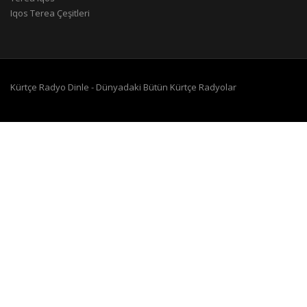
Iqos Terea Çeşitleri
Kürtçe Radyo Dinle - Dünyadaki Bütün Kürtçe Radyolar