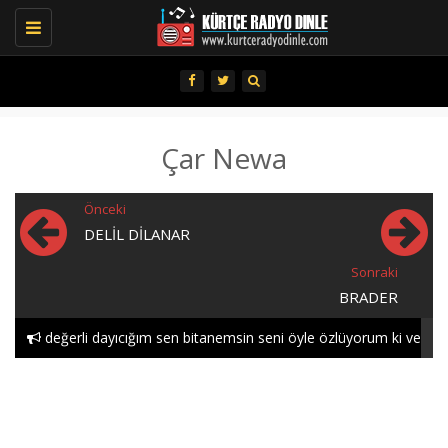
Toggle
navigation
Çar Newa
Önceki
DELIL DILANAR
Sonraki
BRADER
değerli dayıcığım sen bitanemsin seni öyle özlüyorum ki ve
öyle seviyorum gece..