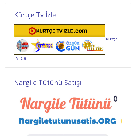
Kürtçe Tv İzle
Kürtçe
TV İzle
Nargile Tütünü Satışı