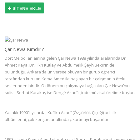
SİTENE EKLE
Çar Newa Kimdir ?
Dört Melodi anlamına gelen Çar Newa 1988 yılında aralarında Dr.
Ahmet Kaya, Dr. Fikri Kutlay ve Abdülmelik Şeyh Bekir’in de
bulunduğu, Ankara’da üniversite okuyan bir gurup öğrenci
tarafından kurulan Koma Amed ile başlayan bir çalışmanın öteki
seslerinden biridir. O dönem bu çalışmaya bağlı olan Çar Newa’nın
solisti Serhat Karakaş ise Dengê Azadî içinde müzikal üretime başlar.
Yasaklı 1990′lı yıllarda, Kulîlka Azadî (Özgürlük Çiçeği) adlı ilk
albümlerini, çok zor şartlar altında çıkartmayı başarırlar.
1993 yılında Koma Amed olarak solist Serhat Karakaş’ında grupta yer