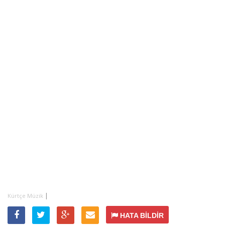
|
Kürtçe Müzik
HATA BİLDİR