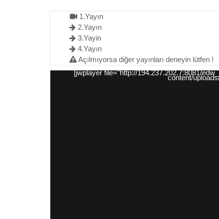
1.Yayın
2.Yayın
3.Yayin
4.Yayın
Açılmıyorsa diğer yayınları deneyin lütfen !
[jwplayer file="http://194.237.202.7:8081/edw
content/uploads