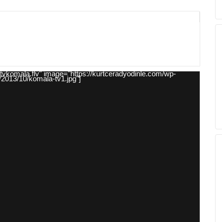
_tvkomala.flv" image="https://kurtceradyodinle.com/wp-
/2013/10/komala-tv1.jpg"]