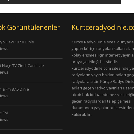
ok Görüntülenenler
Kurtceradyodinle.
yo Hevi 107.8 Dinle
Kürtçe Radyo Dinle sitesi dünyada
Views
yapan kürtçe radyoları kullanıcıla
kolay erişmesi için internet yayınlar
araya getirildiği bir sitedir.
 Nuçe TV Zindi Canlı İzle
kurtceradyodinle.com sitesinde ye
Views
radyoların yayın hakları adları ge
radyolara aittir. Kürtçe Radyo Dinle
adları geçen radyo yayınları üzeri
la Fm 87.5 Dinle
hiçbir hak iddaa edemez ve içeriği
Views
geçen radyolardan talep gelmesi
durumunda yayınlarını listesinden
le FM
kaldırabilir.
Views