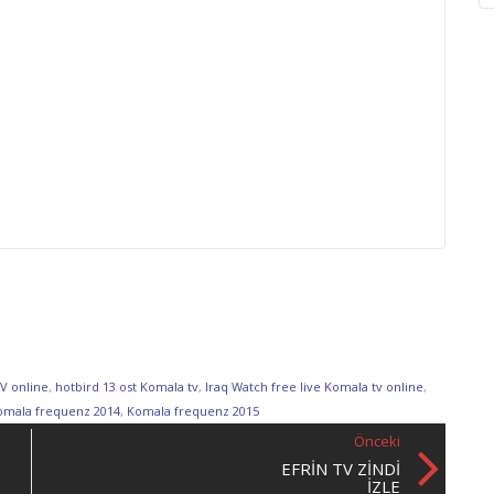
TV online
,
hotbird 13 ost Komala tv
,
Iraq Watch free live Komala tv online
,
omala frequenz 2014
,
Komala frequenz 2015
Önceki
EFRIN TV ZINDI
İZLE