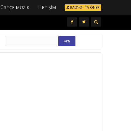
KÜRTÇE MÜZIK
İLETIŞIM
RADYO - TV ÖNER
Arama: