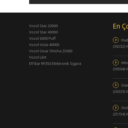
En Ç
Vozol Star 20000
Vozol Star 40000
Vozol 6000 Puff
Rad
Vozol Vista 40000
(39232) 
Vozol Gear Shisha 25000
Vozol Likit
Med
Elf Bar RF350 Elektronik Sigara
(30504) 
Dam
(26333) 
Dic
(25154) 