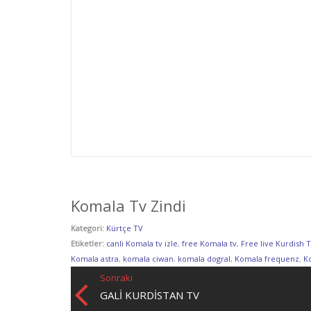
Komala Tv Zindi
Kategori:
Kürtçe TV
Etiketler:
canli Komala tv izle
,
free Komala tv
,
Free live Kurdish 
Komala astra
,
komala ciwan
,
komala dogral
,
Komala frequenz
,
K
Sonraki
GALI KURDISTAN TV