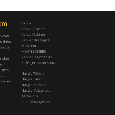
com
Kahve
Kahve Çeşitleri
Kahve Makinesi
 yayın
Kahve filtre kağıdı
rın daha
Moka Pot
ını bir
MHW-3BOMBER
Kahve Değirmenleri
r alan
Kafe için toptan Kahve
çen
 sitesi
Nargile Tütünü
nde
Nargile Takımı
nde adı
Nargile Kömürü
Nargile Malzemeleri
Terea Iqos
Iqos Terea Çeşitleri