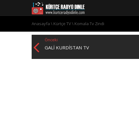
Anasayfa
\
Kürtçe TV
\
Komala Tv Zindi
Önceki
GALI KURDISTAN TV