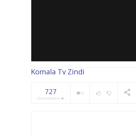
Komala Tv Zindi
727
0
NOW PLAYING
Görüntüleme