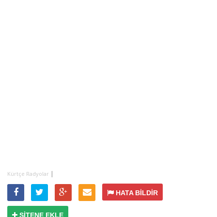
|
Kürtçe Radyolar
HATA BİLDİR
SİTENE EKLE