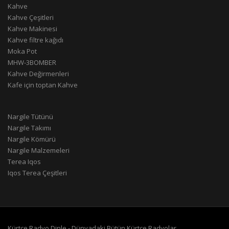
Kahve
Kahve Çeşitleri
Kahve Makinesi
Kahve filtre kağıdı
Moka Pot
MHW-3BOMBER
Kahve Değirmenleri
Kafe için toptan Kahve
Nargile Tütünü
Nargile Takımı
Nargile Kömürü
Nargile Malzemeleri
Terea Iqos
Iqos Terea Çeşitleri
Kürtçe Radyo Dinle - Dünyadaki Bütün Kürtçe Radyolar