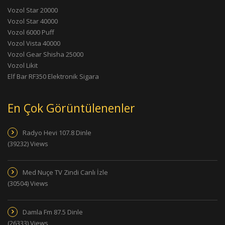
Vozol Star 20000
Vozol Star 40000
Vozol 6000 Puff
Vozol Vista 40000
Vozol Gear Shisha 25000
Vozol Likit
Elf Bar RF350 Elektronik Sigara
En Çok Görüntülenenler
Radyo Hevi 107.8 Dinle
(39232) Views
Med Nuçe TV Zindi Canlı İzle
(30504) Views
Damla Fm 87.5 Dinle
(26333) Views