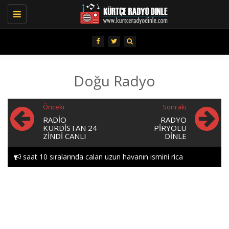
Toggle
navigation
Doğu Radyo
Önceki
Sonraki
RADIO
RADYO
KURDISTAN 24
PIRYOLU
ZINDI CANLI
DINLE
saat 10 sıralarında calan uzun havanın ismini rica
edebılırmıyım lutfen heylor..