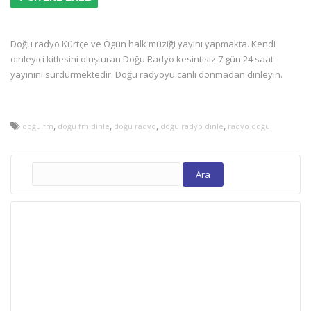
Doğu radyo Kürtçe ve Ögün halk müziği yayını yapmakta. Kendi
dinleyici kitlesini oluşturan Doğu Radyo kesintisiz 7 gün 24 saat
yayınını sürdürmektedir. Doğu radyoyu canlı donmadan dinleyin.
,
,
,
,
doğu fm
doğu fm dinle
doğu radyo
doğu radyo dinle
radyo doğu
Arama: