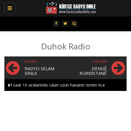
Toggle
navigation
Duhok Radio
Önceki
Sonraki
RADYO SELAM
DENGÊ
DINLE
KURDISTANÊ
saat 10 sıralarında calan uzun havanın ismini rica
edebılırmıyım lutfen heylor..