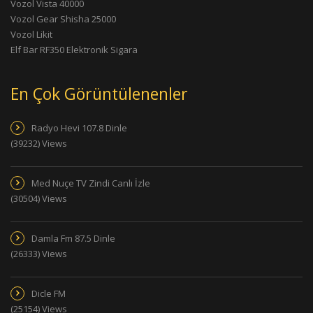
Vozol Vista 40000
Vozol Gear Shisha 25000
Vozol Likit
Elf Bar RF350 Elektronik Sigara
En Çok Görüntülenenler
Radyo Hevi 107.8 Dinle
(39232) Views
Med Nuçe TV Zindi Canlı İzle
(30504) Views
Damla Fm 87.5 Dinle
(26333) Views
Dicle FM
(25154) Views