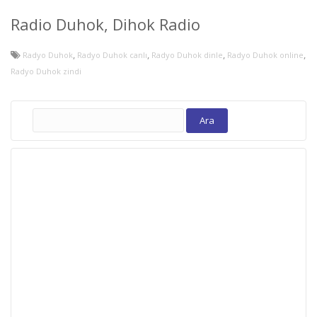
Radio Duhok, Dihok Radio
,
,
,
,
Radyo Duhok
Radyo Duhok canlı
Radyo Duhok dinle
Radyo Duhok online
Radyo Duhok zindi
Arama: