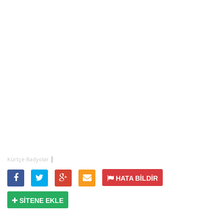
|
Kürtçe Radyolar
HATA BİLDİR
SİTENE EKLE