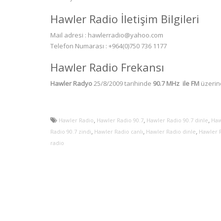
Hawler Radio İletişim Bilgileri
Mail adresi :
hawlerradio@yahoo.com
Telefon Numarası : +964(0)750 736 1177
Hawler Radio Frekansı
Hawler Radyo
25/8/2009 tarihinde
90.7 MHz ile FM
üzerind
,
,
,
Hawler Radio
Hawler Radio 90.7
Hawler Radio 90.7 dinle
Haw
,
,
,
Radio 90.7 zindi
Hawler Radio canlı
Hawler Radio dinle
Hawler R
radio