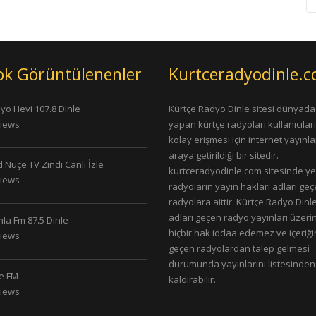
ok Görüntülenenler
Kurtceradyodinle.
yo Hevi 107.8 Dinle
Kürtçe Radyo Dinle sitesi dünyada
Views
yapan kürtçe radyoları kullanıcıla
kolay erişmesi için internet yayınlar
araya getirildiği bir sitedir.
 Nuçe TV Zindi Canlı İzle
kurtceradyodinle.com sitesinde ye
Views
radyoların yayın hakları adları ge
radyolara aittir. Kürtçe Radyo Dinle
adları geçen radyo yayınları üzeri
la Fm 87.5 Dinle
hiçbir hak iddaa edemez ve içeriği
Views
geçen radyolardan talep gelmesi
durumunda yayınlarını listesinden
le FM
kaldırabilir.
Views