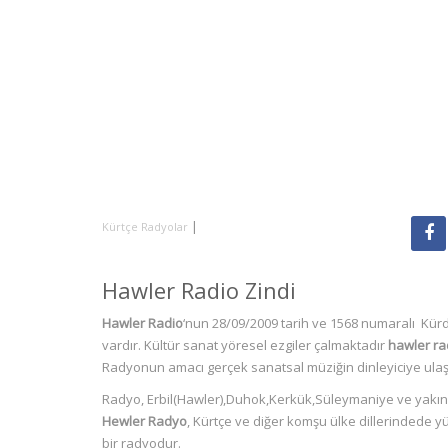
|
Kürtçe Radyolar
Hawler Radio Zindi
Hawler Radio
‘nun 28/09/2009 tarih ve 1568 numaralı Kürd
vardır. Kültür sanat yöresel ezgiler çalmaktadır
hawler ra
Radyonun amacı gerçek sanatsal müziğin dinleyiciye ulaş
Radyo, Erbil(Hawler),Duhok,Kerkük,Süleymaniye ve yakın
Hewler Radyo
, Kürtçe ve diğer komşu ülke dillerindede 
bir radyodur.