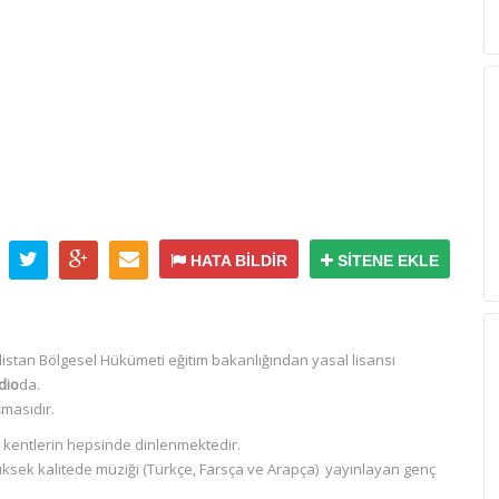
HATA BİLDİR
SİTENE EKLE
istan Bölgesel Hükümeti eğitim bakanlığından yasal lisansı
dio
da.
masıdır.
 kentlerin hepsinde dinlenmektedir.
yüksek kalitede müziği (Türkçe, Farsça ve Arapça) yayınlayan genç