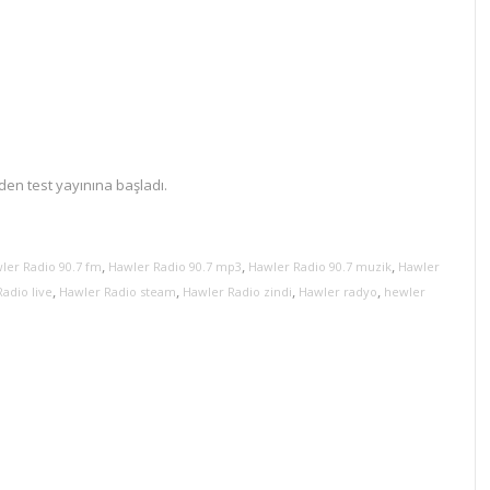
en test yayınına başladı.
,
,
,
ler Radio 90.7 fm
Hawler Radio 90.7 mp3
Hawler Radio 90.7 muzik
Hawler
,
,
,
,
adio live
Hawler Radio steam
Hawler Radio zindi
Hawler radyo
hewler