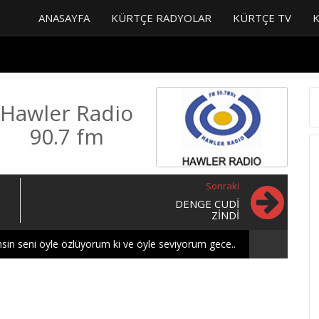
ANASAYFA
KÜRTÇE RADYOLAR
KÜRTÇE TV
Hawler Radio
90.7 fm
Sonraki
DENGE CUDI
ZINDI
sin seni öyle özlüyorum ki ve öyle seviyorum gece..