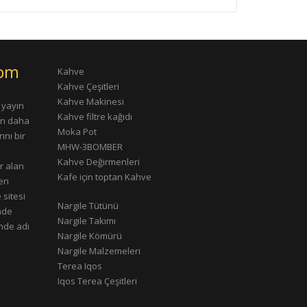
com
Kahve
Kahve Çeşitleri
Kahve Makinesi
 yayın
Kahve filtre kağıdı
rın daha
Moka Pot
ını bir
MHW-3BOMBER
Kahve Değirmenleri
r alan
Kafe için toptan Kahve
çen
 sitesi
Nargile Tütünü
nde
Nargile Takımı
nde adı
Nargile Kömürü
Nargile Malzemeleri
Terea Iqos
Iqos Terea Çeşitleri