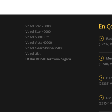
En Ç
Vozol Star 20000
Vozol Star 40000
Vozol 6000 Puff
Rad
Vozol Vista 40000
(39232) 
Vozol Gear Shisha 25000
Vozol Likit
Med
Elf Bar RF350 Elektronik Sigara
(30504) 
Dam
(26333) 
Dic
(25154) 