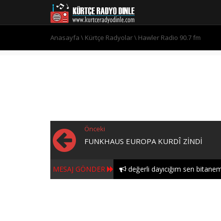
Anasayfa
\
Kürtçe Radyolar
\
Hawler Radio 90.7 fm
Önceki
FUNKHAUS EUROPA KURDÎ ZINDI
MESAJ GÖNDER
değerli dayıcığım sen bitanem