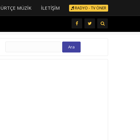
KÜRTÇE MÜZIK
İLETIŞIM
RADYO - TV ÖNER
Arama: