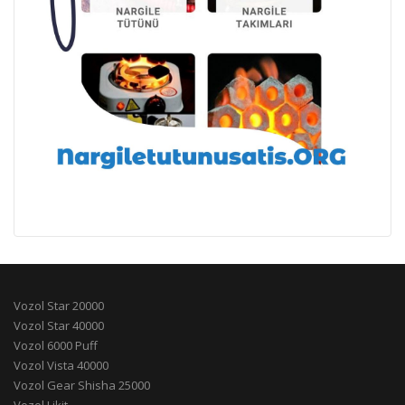
Vozol Star 20000
Vozol Star 40000
Vozol 6000 Puff
Vozol Vista 40000
Vozol Gear Shisha 25000
Vozol Likit