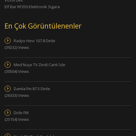
Elf Bar RF350 Elektronik Sigara
En Çok Görüntülenenler
Radyo Hevi 107.8 Dinle
(39232) Views
Med Nuçe TV Zindi Canlı İzle
(30504) Views
Damla Fm 87.5 Dinle
(26333) Views
Dicle FM
(25154) Views