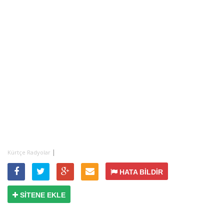
|
Kürtçe Radyolar
HATA BİLDİR
SİTENE EKLE