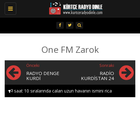
Toggle
navigation
One FM Zarok
Önceki
Sonraki
RADYO DENGE
RADIO
KURDI
KURDISTAN 24
saat 10 sıralarında calan uzun havanın ismini rica
edebılırmıyım lutfen heylor..