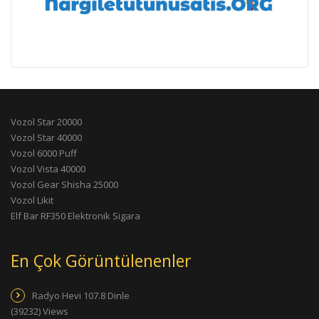
Vozol Star 20000
Vozol Star 40000
Vozol 6000 Puff
Vozol Vista 40000
Vozol Gear Shisha 25000
Vozol Likit
Elf Bar RF350 Elektronik Sigara
En Çok Görüntülenenler
Radyo Hevi 107.8 Dinle
(39232) Views