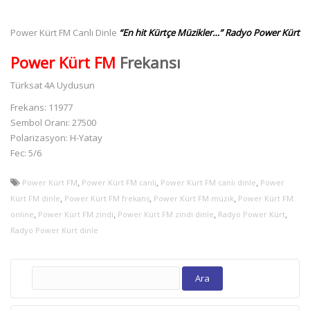
Power Kürt FM Canlı Dinle
“En hit Kürtçe Müzikler…” Radyo Power Kürt
Power Kürt FM
Frekansı
Türksat 4A Uydusun
Frekans: 11977
Sembol Oranı: 27500
Polarizasyon: H-Yatay
Fec: 5/6
,
,
,
Power Kürt FM
Power Kürt FM canlı
Power Kürt FM canlı dinle
Power
,
,
,
Kürt FM dinle
Power Kürt FM frekans
Power Kürt FM müzik
Power Kürt FM
,
,
,
,
online
Power Kürt FM zindi
Power Kürt FM zindi dinle
Radyo Power Kürt
Radyo Power Kürt dinle
Arama: