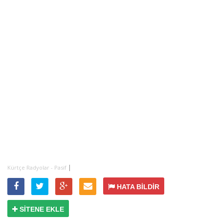
|
Kürtçe Radyolar - Pasif
HATA BİLDİR
SİTENE EKLE