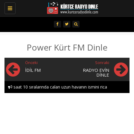
Toggle
navigation
Power Kürt FM Dinle
Önceki
Sonraki
İDIL FM
RADYO EVIN
DINLE
saat 10 sıralarında calan uzun havanın ismini rica
edebılırmıyım lutfen heylor..