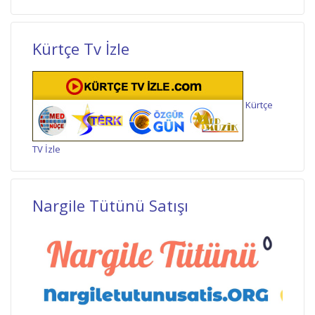
Kürtçe Tv İzle
Kürtçe
TV İzle
Nargile Tütünü Satışı