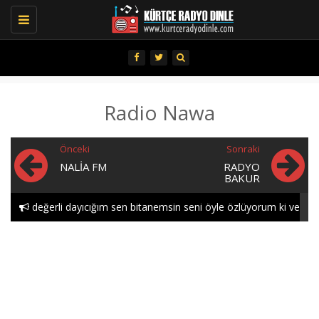
Toggle
navigation
Radio Nawa
Önceki
Sonraki
NALIA FM
RADYO
BAKUR
değerli dayıcığım sen bitanemsin seni öyle özlüyorum ki ve
öyle seviyorum gece..