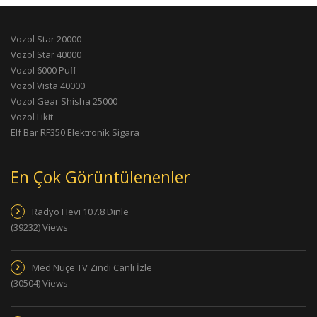
Vozol Star 20000
Vozol Star 40000
Vozol 6000 Puff
Vozol Vista 40000
Vozol Gear Shisha 25000
Vozol Likit
Elf Bar RF350 Elektronik Sigara
En Çok Görüntülenenler
Radyo Hevi 107.8 Dinle
(39232) Views
Med Nuçe TV Zindi Canlı İzle
(30504) Views