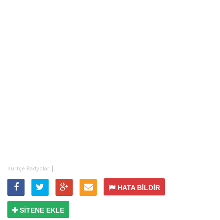
|
Kürtçe Radyolar
HATA BİLDİR
SİTENE EKLE