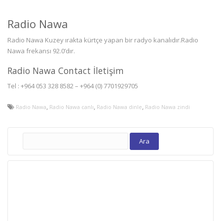
Radio Nawa
Radio Nawa Kuzey ırakta kürtçe yapan bir radyo kanalıdır.Radio
Nawa frekansı 92.0’dır.
Radio Nawa Contact İletişim
Tel : +964 053 328 8582 – +964 (0) 7701929705
,
,
,
Radio Nawa
Radio Nawa canlı
Radio Nawa dinle
Radio Nawa zindi
Arama: