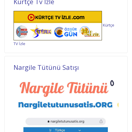
Kürtçe Tv İzle
Kürtçe
TV İzle
Nargile Tütünü Satışı