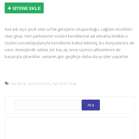
SİTENE EKLE
Asıl adı siya şevê olan urfalı gençlerin oluşturduğu, sağlam müzikleri
olan grup. tüm şarkılarının sözleri kendilerine ait olmakla birlikte o
sözleri yorumlayışlarıyla kendilerini kabul ettirmiş, bu dünyada biz de
varız demişlerdir adeta. bir kaç ay önce üçüncü albümlerini de
başarıyla çıkardılar. umarım gün geçtikçe daha da iyi işler yaparlar.
,
,
Siya Şevê
Siya Şevê puç
Siya Şevê zeng
Arama: