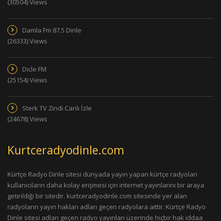
(30504) Views
Damla Fm 87.5 Dinle
(26333) Views
Dicle FM
(25154) Views
Sterk TV Zindi Canlı İzle
(24678) Views
Kurtceradyodinle.com
Kürtçe Radyo Dinle sitesi dünyada yayın yapan kürtçe radyoları
kullanıcıların daha kolay erişmesi için internet yayınlarını bir araya
getirildiği bir sitedir. kurtceradyodinle.com sitesinde yer alan
radyoların yayın hakları adları geçen radyolara aittir. Kürtçe Radyo
Dinle sitesi adları geçen radyo yayınları üzerinde hiçbir hak iddaa