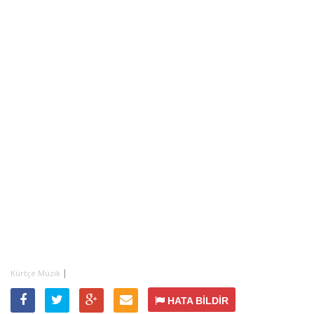
|
Kürtçe Müzik
HATA BİLDİR