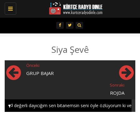
Toggle
navigation
Siya Şevê
Önceki
GRUP BAJAR
Sonraki
ROJDA
değerli dayıcığım sen bitanemsin seni öyle özlüyorum ki ve
öyle seviyorum gece..