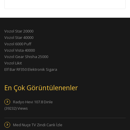
Vozol Star 20000
Vozol Star 40000
Vozol 6000 Puff
Vozol Vista 40000
Vozol Gear Shisha 25000
Vozol Likit
Elf Bar RF350 Elektronik Sigara
En Çok Görüntülenenler
Radyo Hevi 107.8 Dinle
(39232) Views
Med Nuçe TV Zindi Canlı İzle