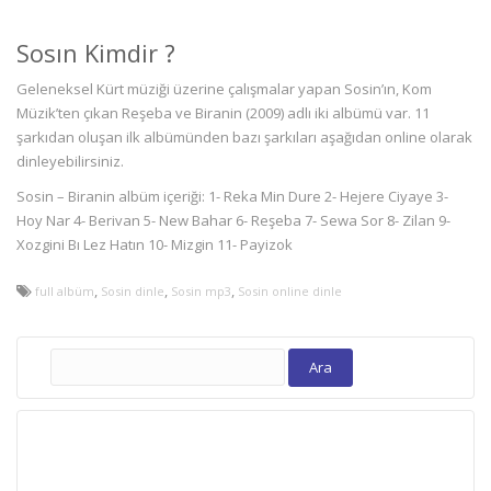
Sosın Kimdir ?
Geleneksel Kürt müziği üzerine çalışmalar yapan Sosin’ın, Kom
Müzik’ten çıkan Reşeba ve Biranin (2009) adlı iki albümü var. 11
şarkıdan oluşan ilk albümünden bazı şarkıları aşağıdan online olarak
dinleyebilirsiniz.
Sosin – Biranin albüm içeriği: 1- Reka Min Dure 2- Hejere Ciyaye 3-
Hoy Nar 4- Berivan 5- New Bahar 6- Reşeba 7- Sewa Sor 8- Zilan 9-
Xozgini Bı Lez Hatın 10- Mizgin 11- Payizok
,
,
,
full albüm
Sosin dinle
Sosin mp3
Sosin online dinle
Arama: