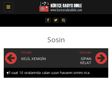
Toggle
navigation
Sosin
Önceki
Sonraki
XELIL XEMGIN
SIPAN
XELAT
saat 10 sıralarında calan uzun havanın ismini rica
edebılırmıyım lutfen heylor..