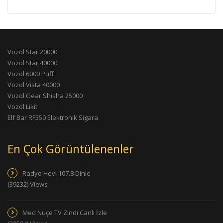
Vozol Star 20000
Vozol Star 40000
Vozol 6000 Puff
Vozol Vista 40000
Vozol Gear Shisha 25000
Vozol Likit
Elf Bar RF350 Elektronik Sigara
En Çok Görüntülenenler
Radyo Hevi 107.8 Dinle
(39232) Views
Med Nuçe TV Zindi Canlı İzle