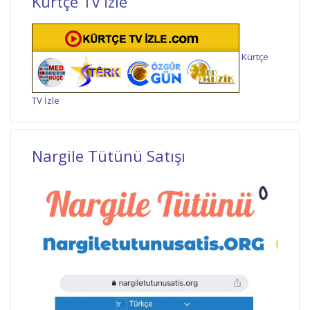
Kürtçe Tv İzle
Kürtçe
TV İzle
Nargile Tütünü Satışı