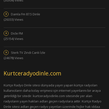
(30504) Views
Damla Fm 87.5 Dinle
(26333) Views
Dicle FM
(25154) Views
Sterk TV Zindi Canlı İzle
(24678) Views
Kurtceradyodinle.com
Kürtçe Radyo Dinle sitesi dünyada yayın yapan kürtçe radyoları
kullanıcıların daha kolay erişmesi için internet yayınlarını bir araya
getirildiği bir sitedir. kurtceradyodinle.com sitesinde yer alan
radyoların yayın hakları adları geçen radyolara aittir. Kürtçe Radyo
Dinle sitesi adları geçen radyo yayınları üzerinde hiçbir hak iddaa