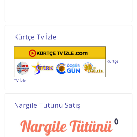
Kürtçe Tv İzle
Kürtçe
TV İzle
Nargile Tütünü Satışı