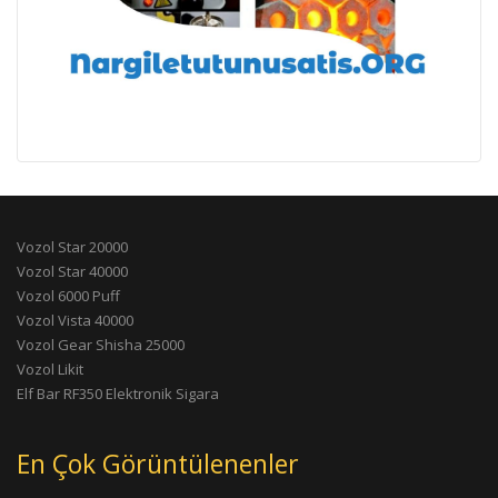
Vozol Star 20000
Vozol Star 40000
Vozol 6000 Puff
Vozol Vista 40000
Vozol Gear Shisha 25000
Vozol Likit
Elf Bar RF350 Elektronik Sigara
En Çok Görüntülenenler