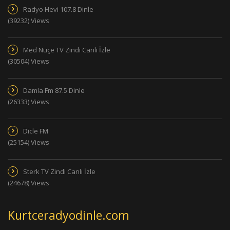
Radyo Hevi 107.8 Dinle
(39232) Views
Med Nuçe TV Zindi Canlı İzle
(30504) Views
Damla Fm 87.5 Dinle
(26333) Views
Dicle FM
(25154) Views
Sterk TV Zindi Canlı İzle
(24678) Views
Kurtceradyodinle.com